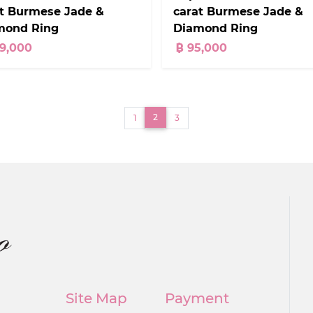
at Burmese Jade &
carat Burmese Jade &
mond Ring
Diamond Ring
99,000
฿ 95,000
(current)
2
1
3
Site Map
Payment