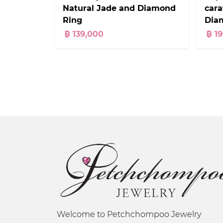
Natural Jade and Diamond
car
Ring
Dia
฿ 139,000
฿ 1
Welcome to Petchchompoo Jewelry