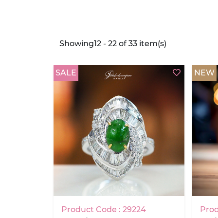
Showing12 - 22 of 33 item(s)
SALE
NEW
Product Code : 29224
Prod