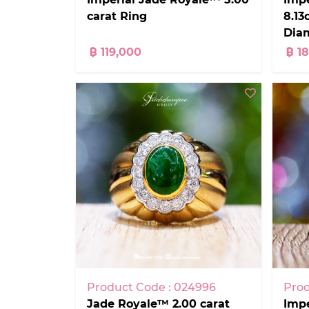
carat Ring
8.13
Dia
฿ 119,000
฿ 1
Product Code : 024996
Prod
Jade Royale™ 2.00 carat
Impe