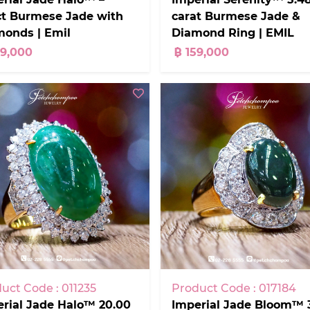
ct Burmese Jade with
carat Burmese Jade &
monds | Emil
Diamond Ring | EMIL
89,000
฿ 159,000
uct Code : 011235
Product Code : 017184
rial Jade Halo™ 20.00
Imperial Jade Bloom™ 