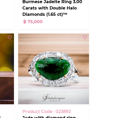
Burmese Jadeite Ring 3.00
Carats with Double Halo
Diamonds (1.65 ct)™
฿ 75,000
Product Code : 023892
8
Jade with diamond ring