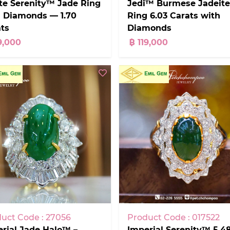
te Serenity™ Jade Ring
Jedi™ Burmese Jadeite
h Diamonds — 1.70
Ring 6.03 Carats with
ts
Diamonds
9,000
฿ 119,000
uct Code : 27056
Product Code : 017522
rial Jade Halo™ –
Imperial Serenity™ 5.4