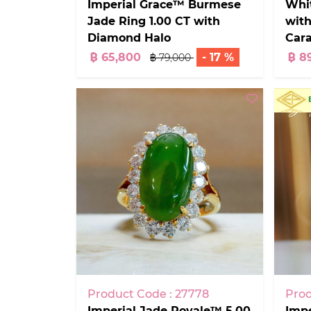
Imperial Grace™ Burmese
Whi
Jade Ring 1.00 CT with
wit
Diamond Halo
Cara
฿ 65,800
- 17 %
฿ 8
฿ 79,000
Product Code : 27778
Prod
Imperial Jade Royale™ 5.00
Impe