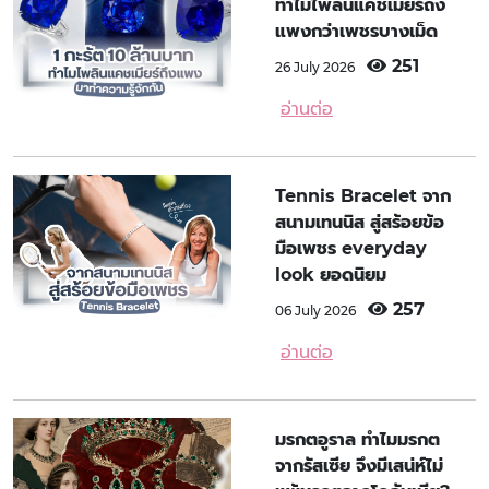
ทำไมไพลินแคชเมียร์ถึง
แพงกว่าเพชรบางเม็ด
251
26 July 2026
อ่านต่อ
Tennis Bracelet จาก
สนามเทนนิส สู่สร้อยข้อ
มือเพชร everyday
look ยอดนิยม
257
06 July 2026
อ่านต่อ
มรกตอูราล ทำไมมรกต
จากรัสเซีย จึงมีเสน่ห์ไม่