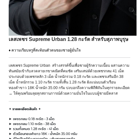
เลสเพชร Supreme Urban 1.28 กะรัต สำหรับสุภาพบุรุษ
♦ ความเรียบหรูที่สะท้อนตัวตนของชายผู้มั่นใจ
เลสเพชร Supreme Urban สร้างสรรค์ขึ้นเพื่อชายผู้รักความเนี้ยบ ผสานความ
ทันสมัยเข้ากับลวดลายเรขาคณิตที่คมชัด เสริมเสน่ห์ด้วยเพชรกลม 41 เม็ด
ประกอบด้วยเพชรหลัก 3 เม็ด น้ำหนักรวม 0.18 กะรัต และเพชรเสริมอีก 38
เม็ด น้ำหนักรวม 1.10 กะรัต รวมทั้งสิ้น 1.28 กะรัต ฝังแน่นบนตัวเรือน
ทองคำขาว 18K น้ำหนัก 35.00 กรัม บ่งบอกถึงความพิถีพิถันในทุกรายละเอียด
→ ให้คุณพร้อมลุยทุกสถานการณ์ด้วยความมั่นใจในแบบผู้ชายมีคลาส
✦
รายละเอียดสินค้า
✦
► เพชรกลม 0.18 กะรัต • 3 เม็ด
► เพชรกลม 1.10 กะรัต • 38 เม็ด
► รวมทั้งหมด 1.28 กะรัต • 41 เม็ด
► ตัวเรือนทองคำขาว 18K • น้ำหนัก 35.00 กรัม
► ดีไซน์โมเดิร์น-เรขาคณิต • เส้นสายทรงพลัง