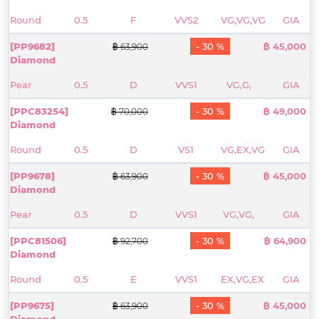
Round
0.5
F
VVS2
VG,VG,VG
GIA
[PP9682]
- 30 %
฿ 45,000
฿ 63,900
Diamond
Pear
0.5
D
VVS1
VG,G,
GIA
[PPC83254]
- 30 %
฿ 49,000
฿ 70,000
Diamond
Round
0.5
D
VS1
VG,EX,VG
GIA
[PP9678]
- 30 %
฿ 45,000
฿ 63,900
Diamond
Pear
0.5
D
VVS1
VG,VG,
GIA
[PPC81506]
- 30 %
฿ 64,900
฿ 92,700
Diamond
Round
0.5
E
VVS1
EX,VG,EX
GIA
[PP9675]
- 30 %
฿ 45,000
฿ 63,900
Diamond