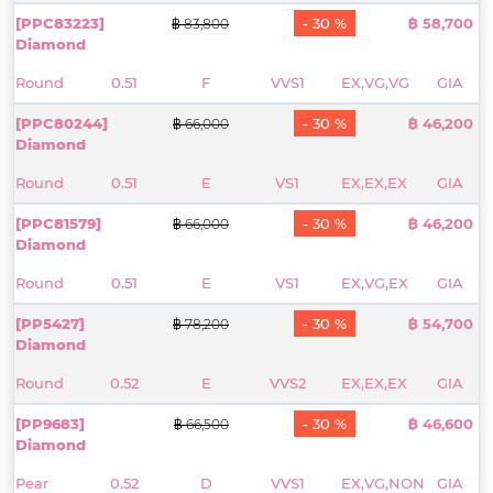
[PPC83223]
- 30 %
฿ 58,700
฿ 83,800
Diamond
Round
0.51
F
VVS1
EX,VG,VG
GIA
[PPC80244]
- 30 %
฿ 46,200
฿ 66,000
Diamond
Round
0.51
E
VS1
EX,EX,EX
GIA
[PPC81579]
- 30 %
฿ 46,200
฿ 66,000
Diamond
Round
0.51
E
VS1
EX,VG,EX
GIA
[PP5427]
- 30 %
฿ 54,700
฿ 78,200
Diamond
Round
0.52
E
VVS2
EX,EX,EX
GIA
[PP9683]
- 30 %
฿ 46,600
฿ 66,500
Diamond
Pear
0.52
D
VVS1
EX,VG,NON
GIA