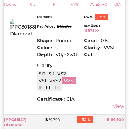
Round
0.5
F
VVS1
VG,EX,VG
GIA
Diamond
DC % :
- 30%
ราคาพิเศษ :
Rap.Price :
฿ 82,200
฿ 57,500
Shape
: Round
Carat
: 0.5
Color
: F
Clarity
: VVS1
Depth
: VG,EX,VG
Cut
:
Clarity
SI2
SI1
VS2
VS1
VVS2
VVS1
IF
FL
LC
Certificate
: GIA
View
[PPC81527]
- 30 %
฿ 64,900
฿ 92,700
Diamond