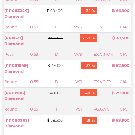
[PPC83224]
- 32 %
฿ 66,900
฿ 98,400
Diamond
Round
0.53
E
VVS1
EX,VG,EX
GIA
[PP9673]
- 30 %
฿ 47,500
฿ 67,800
Diamond
Pear
0.53
D
VVS1
EX,G,NON
GIA
[PPC81549]
- 32 %
฿ 52,500
฿ 77,000
Diamond
Round
0.55
D
VS1
EX,VG,EX
GIA
[PP10786]
- 40 %
฿ 29,000
฿ 48,000
Diamond
Round
0.55
I
VS1
VG,G,VG
GIA
[PPC80383]
- 31 %
฿ 53,900
฿ 78,500
Diamond