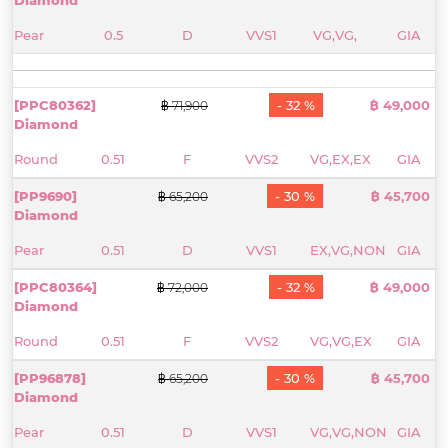
Pear
0.5
D
VVS1
VG,VG,
GIA
[PPC80362]
- 32 %
฿ 49,000
฿ 71,900
Diamond
Round
0.51
F
VVS2
VG,EX,EX
GIA
[PP9690]
- 30 %
฿ 45,700
฿ 65,200
Diamond
Pear
0.51
D
VVS1
EX,VG,NON
GIA
[PPC80364]
- 32 %
฿ 49,000
฿ 72,000
Diamond
Round
0.51
F
VVS2
VG,VG,EX
GIA
[PP96878]
- 30 %
฿ 45,700
฿ 65,200
Diamond
Pear
0.51
D
VVS1
VG,VG,NON
GIA