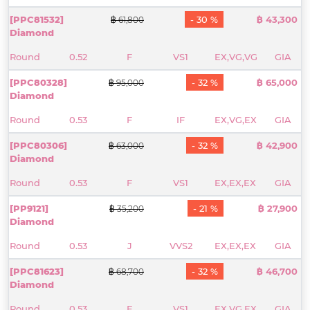
[PPC81532]
- 30 %
฿ 43,300
฿ 61,800
Diamond
Round
0.52
F
VS1
EX,VG,VG
GIA
[PPC80328]
- 32 %
฿ 65,000
฿ 95,000
Diamond
Round
0.53
F
IF
EX,VG,EX
GIA
[PPC80306]
- 32 %
฿ 42,900
฿ 63,000
Diamond
Round
0.53
F
VS1
EX,EX,EX
GIA
[PP9121]
- 21 %
฿ 27,900
฿ 35,200
Diamond
Round
0.53
J
VVS2
EX,EX,EX
GIA
[PPC81623]
- 32 %
฿ 46,700
฿ 68,700
Diamond
Round
0.53
E
VS1
EX,VG,EX
GIA