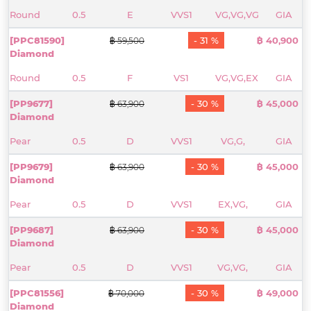
Round
0.5
E
VVS1
VG,VG,VG
GIA
[PPC81590]
- 31 %
฿ 40,900
฿ 59,500
Diamond
Round
0.5
F
VS1
VG,VG,EX
GIA
[PP9677]
- 30 %
฿ 45,000
฿ 63,900
Diamond
Pear
0.5
D
VVS1
VG,G,
GIA
[PP9679]
- 30 %
฿ 45,000
฿ 63,900
Diamond
Pear
0.5
D
VVS1
EX,VG,
GIA
[PP9687]
- 30 %
฿ 45,000
฿ 63,900
Diamond
Pear
0.5
D
VVS1
VG,VG,
GIA
[PPC81556]
- 30 %
฿ 49,000
฿ 70,000
Diamond