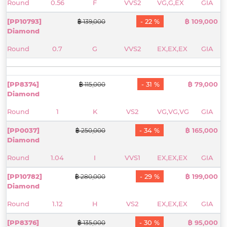
Round
0.56
F
VVS2
VG,G,EX
GIA
[PP10793]
- 22 %
฿ 109,000
฿ 139,000
Diamond
Round
0.7
G
VVS2
EX,EX,EX
GIA
[PP8374]
- 31 %
฿ 79,000
฿ 115,000
Diamond
Round
1
K
VS2
VG,VG,VG
GIA
[PP0037]
- 34 %
฿ 165,000
฿ 250,000
Diamond
Round
1.04
I
VVS1
EX,EX,EX
GIA
[PP10782]
- 29 %
฿ 199,000
฿ 280,000
Diamond
Round
1.12
H
VS2
EX,EX,EX
GIA
[PP8376]
- 30 %
฿ 95,000
฿ 135,000