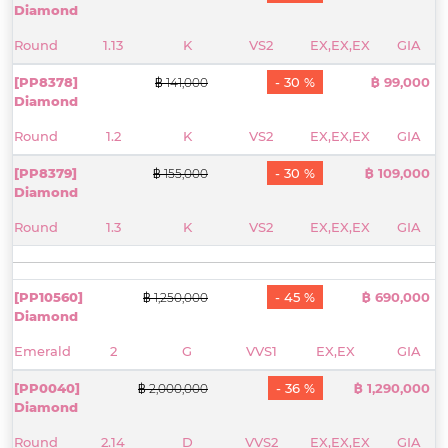
Diamond
Round
1.13
K
VS2
EX,EX,EX
GIA
[PP8378]
- 30 %
฿ 99,000
฿ 141,000
Diamond
Round
1.2
K
VS2
EX,EX,EX
GIA
[PP8379]
- 30 %
฿ 109,000
฿ 155,000
Diamond
Round
1.3
K
VS2
EX,EX,EX
GIA
[PP10560]
- 45 %
฿ 690,000
฿ 1,250,000
Diamond
Emerald
2
G
VVS1
EX,EX
GIA
[PP0040]
- 36 %
฿ 1,290,000
฿ 2,000,000
Diamond
Round
2.14
D
VVS2
EX,EX,EX
GIA