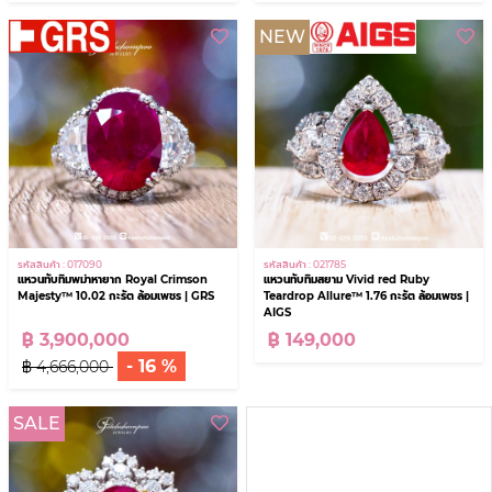
NEW
รหัสสินค้า : 017090
รหัสสินค้า : 021785
แหวนทับทิมพม่าหายาก Royal Crimson
แหวนทับทิมสยาม Vivid red Ruby
Majesty™ 10.02 กะรัต ล้อมเพชร | GRS
Teardrop Allure™ 1.76 กะรัต ล้อมเพชร |
AIGS
฿ 3,900,000
฿ 149,000
- 16 %
฿ 4,666,000
SALE