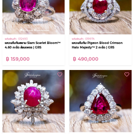
รหัสสินค้า : 012493
รหัสสินค้า : 019974
แหวนทับทิมสยาม Siam Scarlet Bloom™
แหวนทับทิม Pigeon Blood Crimson
4.60 กะรัต ล้อมเพชร | GRS
Halo Majesty™ 2 กะรัต | GRS
฿ 159,000
฿ 490,000