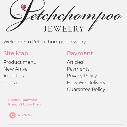
Welcome to Petchchompoo Jewelry
Site Map
Payment
Product menu
Articles
New Arrival
Payments
About us
Privacy Policy
Contact
How We Delivery
Guarantee Policy
Branch 1 Yaowarat
Branch 2 Udon Thani
02-226-555-5