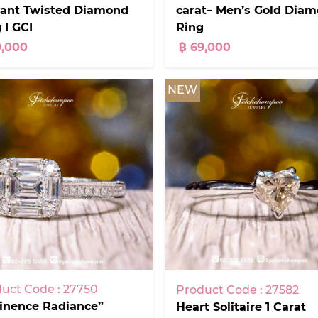
gant Twisted Diamond
carat– Men’s Gold Dia
 I GCI
Ring
9,000
฿ 69,000
NEW
uct Code : 27750
Product Code : 27582
inence Radiance”
Heart Solitaire 1 Carat