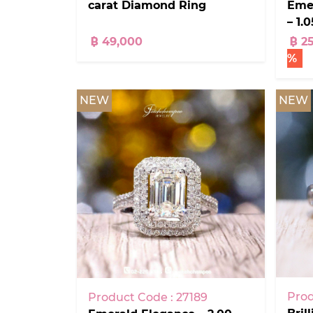
carat Diamond Ring
Eme
– 1.
Desi
฿ 49,000
฿ 2
%
NEW
NEW
Prod
Product Code : 27189