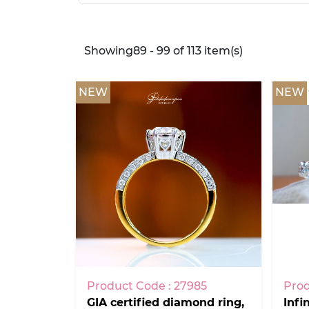
Showing89 - 99 of 113 item(s)
NEW
NEW
Product Code : 27985
Prod
GIA certified diamond ring,
Infi