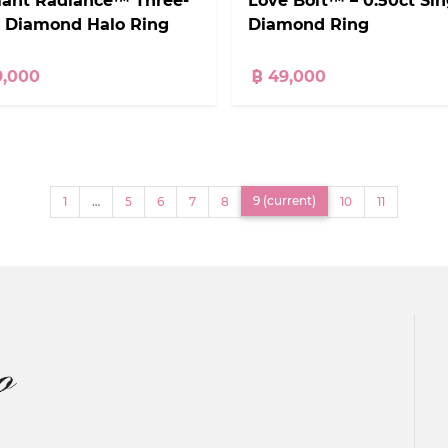
liant Radiance™ Three-
Love Bolt™ – 0.50ct Sin
 Diamond Halo Ring
Diamond Ring
9,000
฿ 49,000
9
(current)
1
…
5
6
7
8
10
11