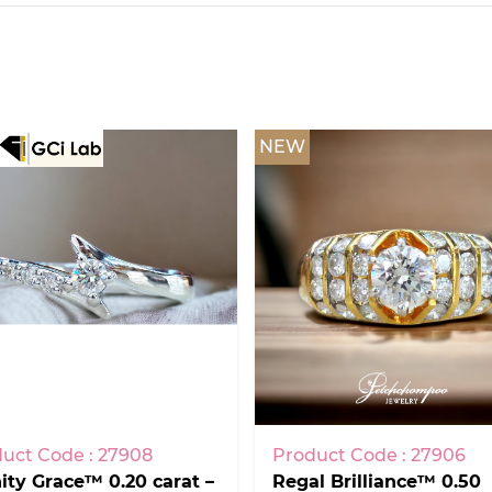
NEW
uct Code : 27908
Product Code : 27906
nity Grace™ 0.20 carat –
Regal Brilliance™ 0.50