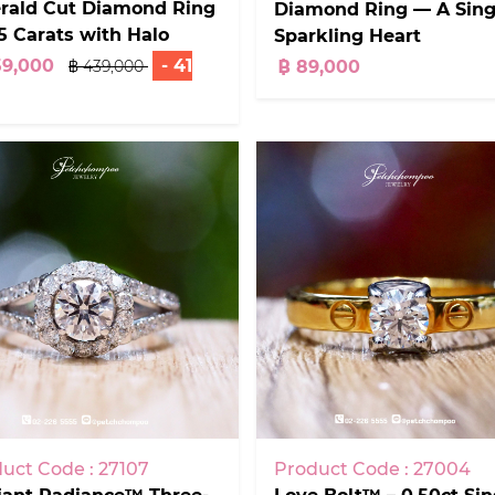
rald Cut Diamond Ring
Diamond Ring — A Sing
05 Carats with Halo
Sparkling Heart
gn | G / VS1 / GIA
59,000
- 41
฿ 89,000
฿ 439,000
uct Code : 27107
Product Code : 27004