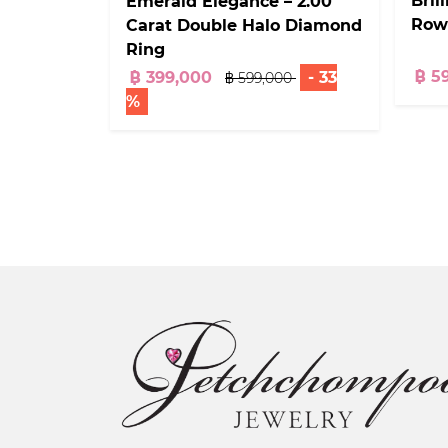
Bril
Emerald Elegance – 2.00
Row
Carat Double Halo Diamond
Ring
฿ 5
฿ 399,000
- 33
฿ 599,000
%