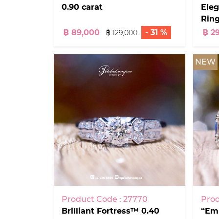
0.90 carat
Ele
Ring
฿ 89,000
- 31 %
฿ 2
฿ 129,000
NEW
Product Code : 27770
Prod
Brilliant Fortress™ 0.40
“Em