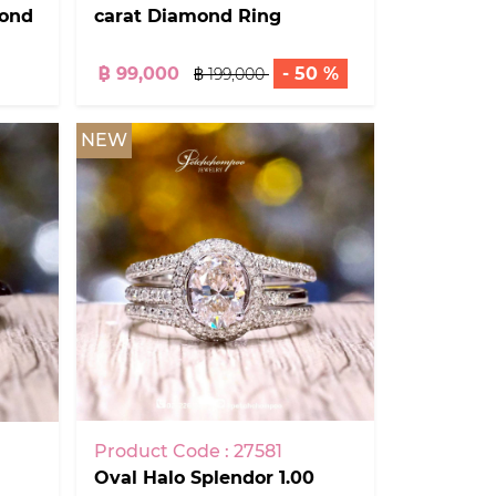
mond
carat Diamond Ring
฿ 99,000
- 50 %
฿ 199,000
NEW
Product Code : 27581
Oval Halo Splendor 1.00