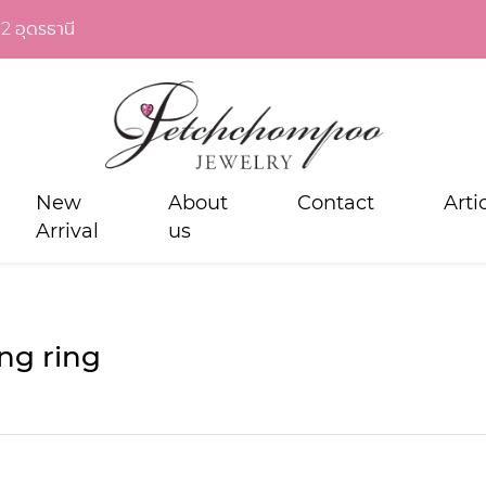
2 อุดรธานี
New
About
Contact
Arti
Arrival
us
ng ring