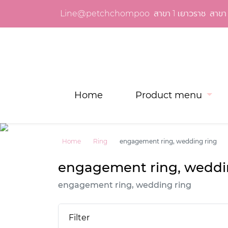
Line@petchchompoo
สาขา 1 เยาวราช
สาขา 
Home
Product menu
Previous
Home
Ring
engagement ring, wedding ring
engagement ring, weddi
engagement ring, wedding ring
Filter