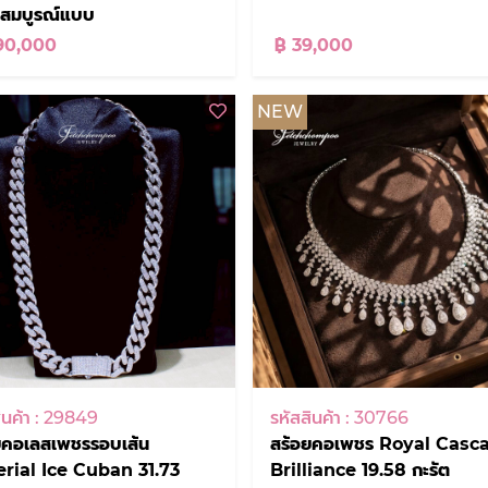
งสมบูรณ์แบบ
90,000
฿ 39,000
NEW
ินค้า : 29849
รหัสสินค้า : 30766
ยคอเลสเพชรรอบเส้น
สร้อยคอเพชร Royal Casc
rial Ice Cuban 31.73
Brilliance 19.58 กะรัต