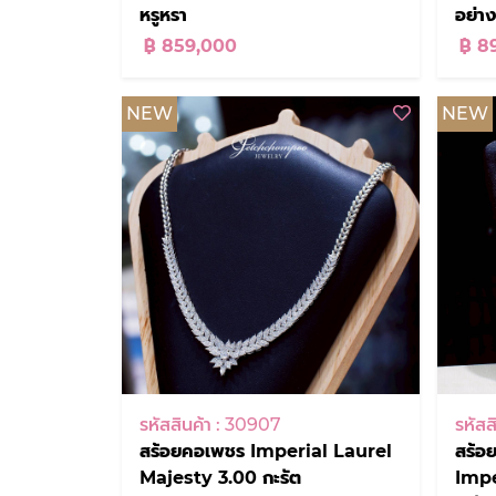
หรูหรา
อย่า
฿ 859,000
฿ 8
NEW
NEW
รหัสสินค้า : 30907
รหัสส
สร้อยคอเพชร Imperial Laurel
สร้อ
Majesty 3.00 กะรัต
Impe