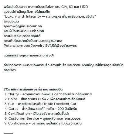
พร้อมใบรับรองจากสถาบันระดับโลก เช่น GIA, IGI และ HRD
แบรนด์ดำเนินธุรกิจภายใต้แนวคิด
“Luxury with Integrity — ความหรูหราที่มาพร้อมความจริงใจ”
โดยมุ่งเน้น
คุณภาพอัญมณีระดับสากล
งานฝีมือประณีตแบบช่างไทย
ความโปร่งใส ตรวจสอบได้
การเติบโตอย่างยั่งยืนตามมาตรฐานสากล
Petchchompoo Jewelry จึงไม่ใช่เพียงร้านเพชร
แต่คือผู้สร้างคุณค่าแห่งความทรงจำ
ถ่ายทอดความหมายของความรัก ความสำเร็จ และตัวตน ผ่านอัญมณีที่ทรงคุณค่าเหนือ
กาลเวลา
7Cs หลักการเลือกเพชรที่เราอยากแบ่งปัน
1. Clarity – ความสะอาดของเพชร ตรวจสอบด้วยกล้องขยาย
2. Color – สีของเพชร D ถึง Z เพื่อความเข้าใจเรื่องโทนสี
3. Cut – การเจียระไนระดับ Triple Excellent Cut
4. Carat – น้ำหนักเพชรแท้ 1 กะรัต = 200 มิลลิกรัม
5. Certification – มีใบเซอร์จากสถาบันชั้นนำ
6. Customer Service – ดูแลหลังการขายครบวงจร
7. Confidence – บริการอย่างเป็นมิตร ไม่มีแรงกดดัน
⸻