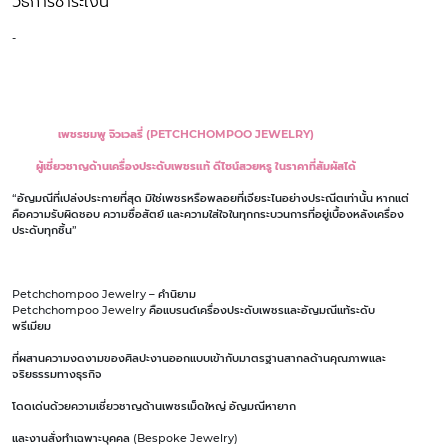
วิธีการชำระเงิน
-
เพชรชมพู จิวเวลรี่ (PETCHCHOMPOO JEWELRY)
ผู้เชี่ยวชาญด้านเครื่องประดับเพชรแท้ ดีไซน์สวยหรู ในราคาที่สัมผัสได้
“อัญมณีที่เปล่งประกายที่สุด มิใช่เพชรหรือพลอยที่เจียระไนอย่างประณีตเท่านั้น หากแต่
คือความรับผิดชอบ ความซื่อสัตย์ และความใส่ใจในทุกกระบวนการที่อยู่เบื้องหลังเครื่อง
ประดับทุกชิ้น”
Petchchompoo Jewelry – คำนิยาม
Petchchompoo Jewelry คือแบรนด์เครื่องประดับเพชรและอัญมณีแท้ระดับ
พรีเมียม
ที่ผสานความงดงามของศิลปะงานออกแบบเข้ากับมาตรฐานสากลด้านคุณภาพและ
จริยธรรมทางธุรกิจ
โดดเด่นด้วยความเชี่ยวชาญด้านเพชรเม็ดใหญ่ อัญมณีหายาก
และงานสั่งทำเฉพาะบุคคล (Bespoke Jewelry)