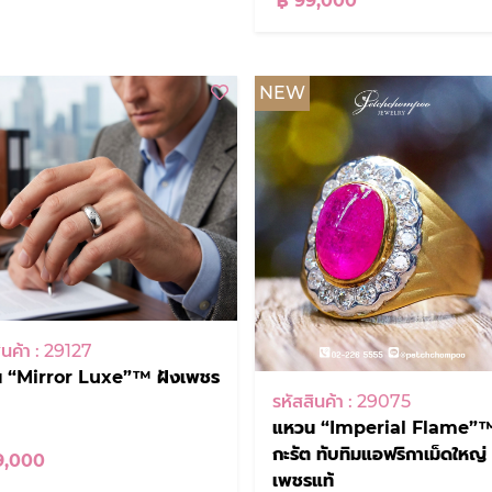
฿ 99,000
NEW
ินค้า : 29127
 “Mirror Luxe”™ ฝังเพชร
รหัสสินค้า : 29075
แหวน “Imperial Flame”™
กะรัต ทับทิมแอฟริกาเม็ดใหญ่
9,000
เพชรแท้