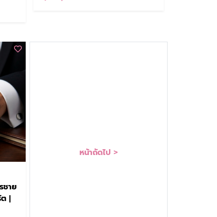
หน้าถัดไป >
รชาย
ัต |