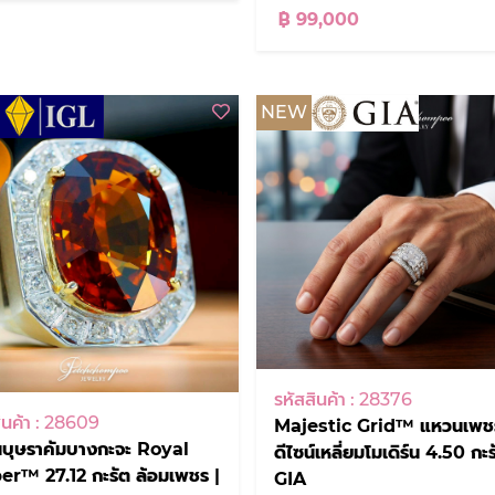
฿ 99,000
NEW
รหัสสินค้า : 28376
ินค้า : 28609
Majestic Grid™ แหวนเพช
บุษราคัมบางกะจะ Royal
ดีไซน์เหลี่ยมโมเดิร์น 4.50 กะร
r™ 27.12 กะรัต ล้อมเพชร |
GIA