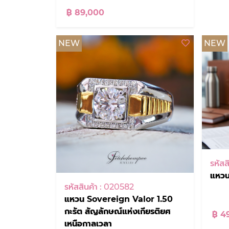
฿ 89,000
NEW
NEW
รหัสส
แหวน
รหัสสินค้า : 020582
แหวน Sovereign Valor 1.50
กะรัต สัญลักษณ์แห่งเกียรติยศ
฿ 4
เหนือกาลเวลา