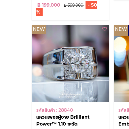
฿ 199,000
- 50
฿ 399,000
%
NEW
NEW
รหัสสินค้า : 28840
รหัสส
แหวนเพชรผู้ชาย Brilliant
แหวน
Power™ 1.10 กะรัต
Embe