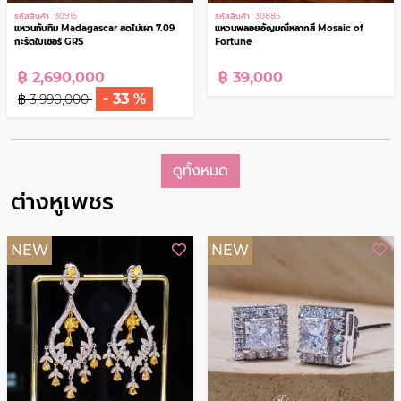
รหัสสินค้า : 30915
รหัสสินค้า : 30885
แหวนทับทิม Madagascar สดไม่เผา 7.09
แหวนพลอยอัญมณีหลากสี Mosaic of
กะรัตใบเซอร์ GRS
Fortune
฿ 2,690,000
฿ 39,000
- 33 %
฿ 3,990,000
ดูทั้งหมด
ต่างหูเพชร
NEW
NEW