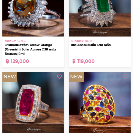
฿ 299,000
฿ 159,000
NEW
NEW
รหัสสินค้า : 30935
รหัสสินค้า : 30917
แหวนสฟีนแอฟริกา Yellow-Orange
แหวนมรกตแซมเบีย 1.90 กะรัต
(Greenish) Solar Aurora 7.38 กะรัต
ล้อมเพชร| Emil
฿ 129,000
฿ 119,000
NEW
NEW