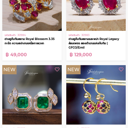
ต่างหูงานพลอย
NEW
NEW
รหัสสินค้า : 30983
รหัสสินค้า : 30984
ต่างหูทับทิมสยามและพม่า Royal Legacy
ต่างหูทับทิมสยาม Royal Blossom 3.35
ล้อมเพชร สองตำนานแห่งทับทิม |
กะรัต ความสง่างามเหนือกาลเวลา
GFCO/Emil
฿ 129,000
฿ 49,000
NEW
NEW