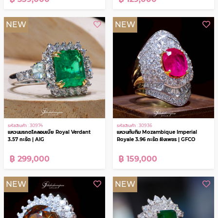
รหัสสินค้า : 30976
รหัสสินค้า : 30975
แหวนไพลินศรีลังกา Royal Cornflower
แหวนทับทิมพม่า Imperial Flame สดไม่เผา
6.29 กะรัต สีน้ำเงินแห่งราชวงศ์ | GFCO
2.72 กะรัต สีแดงที่โลกตามหา | Emil
฿ 359,000
฿ 129,000
NEW
NEW
รหัสสินค้า : 30974
รหัสสินค้า : 30936
แหวนมรกตโคลอมเบีย Royal Verdant
แหวนทับทิม Mozambique Imperial
3.57 กะรัต | AIG
Royale 3.96 กะรัต ฝังเพชร | GFCO