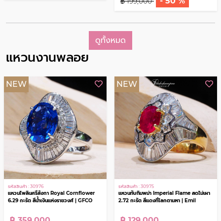
รหัสสินค้า : 30970
รหัสสินค้า : 28341
แหวนเพชร Royal Heritage 1.14 กะรัต
แหวนเพชร Golden Promise รวม 0.35
เพชรเม็ดเดียวที่สมบูรณ์แบบ
กะรัต ความรักที่แท้จริง
฿ 99,000
฿ 29,000
- 50 %
฿ 199,000
ดูทั้งหมด
แหวนงานพลอย
NEW
NEW