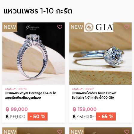
ต่างหูเพชร,ต่างหู
นาฬิกา Brand
พลอย
Name
แหวนเพชร 1-10 กะรัต
NEW
NEW
รหัสสินค้า : 30970
รหัสสินค้า : 30807