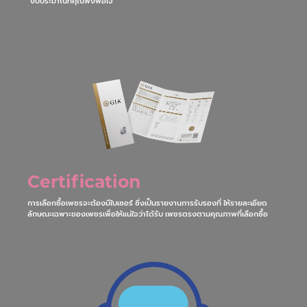
หากคุณเป็นคนหนึ่งที่กำลังคิดถึงเครื่องประดับเพชรแท้ แหวนแต่งงาน แหวน
เพชร แหวนหมั้น แหวนคู่ เพชรใบเซอร์ GIA น้ำ100 เพชรเม็ดใหญ่เจียระไนสวย
งานประหยัด เพียงคิดถึง เพชรชมพู จิลเวลรี่ เราพร้อมดูแลและให้บริการตาม
งบประมาณที่คุณพึงพอใจ
Certification
การเลือกซื้อเพชรจะต้องมีใบเซอร์ ซึ่งเป็นรายงานการรับรองที่ ให้รายละเอียด