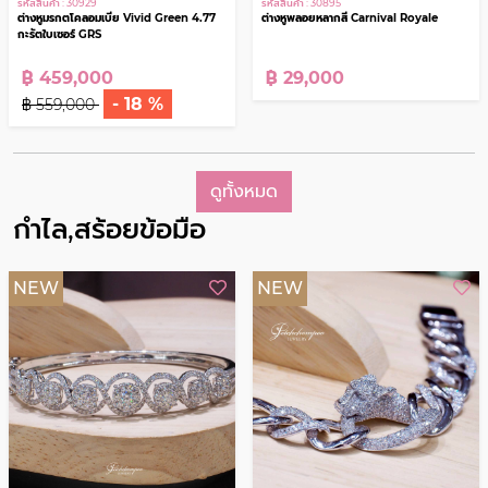
รหัสสินค้า : 30929
รหัสสินค้า : 30895
ต่างหูมรกตโคลอมเบีย Vivid Green 4.77
ต่างหูพลอยหลากสี Carnival Royale
กะรัตใบเซอร์ GRS
฿ 459,000
฿ 29,000
- 18 %
฿ 559,000
ดูทั้งหมด
กำไล,สร้อยข้อมือ
NEW
NEW