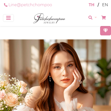
Line@petchchompoo
TH
/
EN
Previous
Nex