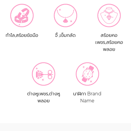
แหวนเพชร 1-10
แหวนหมั้น,แหวน
แหวนเพชร,แหวน
กะรัต
แต่งงาน
พลอย
กำไล,สร้อยข้อมือ
จี้ ,เข็มกลัด
สร้อยคอ
เพชร,สร้อยคอ
พลอย