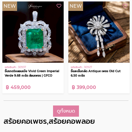
รหัสสินค้า : 30955
รหัสสินค้า : 30954
จี้ปลาฝังเพชร Ocean Guardian ความ
จี้แซฟไฟร์ Madagascar Color Change
มั่งคั่ง ความอุดมสมบูรณ์ และโชคลาภ
Sapphire Celestial Metamorphosis
พลอยสดไม่เผา 12.69 กะรัต | GFCO
฿ 29,000
฿ 139,000
NEW
NEW
รหัสสินค้า : 30937
รหัสสินค้า : 30927
จี้มรกตโคลอมเบีย Vivid Green Imperial
จี้และเข็มกลัด Antique เพชร Old Cut
Verde 9.68 กะรัต ล้อมเพชร | GFCO
6.50 กะรัต
฿ 459,000
฿ 399,000