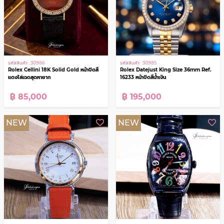
นาฬิกา Brand Name
NEW
NEW
รหัสสินค้า : 30986
รหัสสินค้า : 30985
Rolex Cellini 18K Solid Gold หน้าปัดสี
Rolex Datejust King Size 36mm Ref.
แดงไล่เฉดสุดหายาก
16233 หน้าปัดสีน้ำเงิน
฿ 85,000
฿ 195,000
NEW
NEW