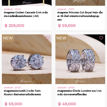
รหัสสินค้า : 27370
รหัสสินค้า : 29841
ต่างหูเพชร Princess Cut Royal Halo เม็ด
ต่างหูเพชร Golden Cascade 5.44 กะรัต
ละ 36 ตังค์ เปล่งประกายโดดเด่นในทุกมุม
ประกายสีเหลืองแห่งโชคลาภ | AIG
มอง
฿ 59,000
฿ 259,000
NEW
NEW