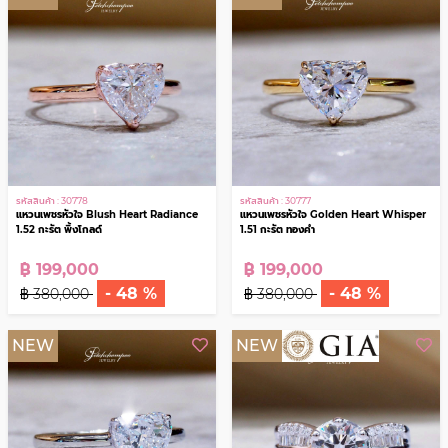
แหวนเพชร Royal Heritage 1.14 กะรัต
แหวนเพชรเม็ดเดี่ยว Pure Crown
เพชรเม็ดเดียวที่สมบูรณ์แบบ
Solitaire 1.01 กะรัต น้ำ100 GIA
฿ 99,000
฿ 159,000
- 50 %
- 65 %
฿ 199,000
฿ 450,000
NEW
NEW
รหัสสินค้า : 30778
รหัสสินค้า : 30777
แหวนเพชรหัวใจ Blush Heart Radiance
แหวนเพชรหัวใจ Golden Heart Whisper
1.52 กะรัต พิ้งโกลด์
1.51 กะรัต ทองคำ
฿ 199,000
฿ 199,000
- 48 %
- 48 %
฿ 380,000
฿ 380,000