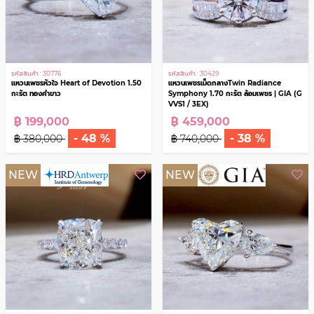
NEW
NEW
รหัสสินค้า : 30776
รหัสสินค้า : 30429
แหวนเพชรหัวใจ Heart of Devotion 1.50
แหวนเพชรเม็ดกลางTwin Radiance
กะรัต ทองคำขาว
Symphony 1.70 กะรัต ล้อมเพชร | GIA (G
VVS1 / 3EX)
฿ 199,000
฿ 459,000
- 48 %
- 38 %
฿ 380,000
฿ 740,000
NEW
NEW