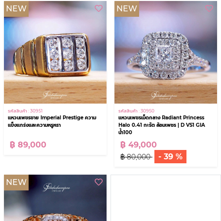
NEW
NEW
รหัสสินค้า : 30951
รหัสสินค้า : 30950
แหวนเพชรชาย Imperial Prestige ความ
แหวนเพชรเม็ดกลาง Radiant Princess
แข็งแกร่งและความหรูหรา
Halo 0.41 กะรัต ล้อมเพชร | D VS1 GIA
น้ำ100
฿ 89,000
฿ 49,000
- 39 %
฿ 80,000
NEW