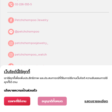
02-226-555-5
Petchchompoo Jewelry
@petchchompoo
petchchompoojewelry_
petchchompoo_watch
petchchompoojewelry
เว็บไซต์นี้ใช้คุกกี้
petchchompoo jewelry
เราใช้คุกกี้เพื่อเพิ่มประสิทธิภาพ และประสบการณ์ที่ดีในการใช้งานเว็บไซต์ ความยินยอมการใช้
คุกกี้ได้ ตาม
นโยบายความเป็นส่วนตัว
เฉพาะที่ใช้งาน
อนุญาติทั้งหมด
แสดงรายละเอียด
© 2023
COPYRIGHT - เพชรชมพู จิวเวลรี่
All Rights Reserved.