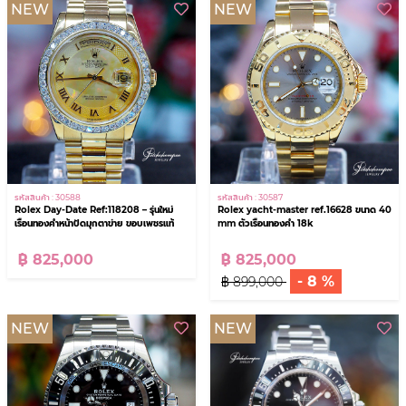
NEW
NEW
รหัสสินค้า : 30588
รหัสสินค้า : 30587
Rolex Day-Date Ref:118208 – รุ่นใหม่
Rolex yacht-master ref.16628 ขนาด 40
เรือนทองคำหน้าปัดมุกตาข่าย ขอบเพชรแท้
mm ตัวเรือนทองคำ 18k
฿ 825,000
฿ 825,000
- 8 %
฿ 899,000
NEW
NEW