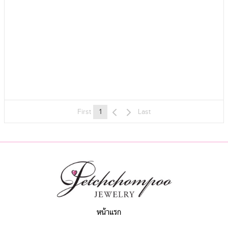
First
1
Last
Petch Chompoo
หน้าแรก