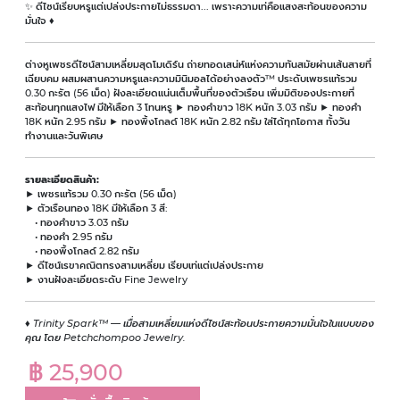
✨ ดีไซน์เรียบหรูแต่เปล่งประกายไม่ธรรมดา... เพราะความเท่คือแสงสะท้อนของความ
มั่นใจ ♦
ต่างหูเพชรดีไซน์สามเหลี่ยมสุดโมเดิร์น ถ่ายทอดเสน่ห์แห่งความทันสมัยผ่านเส้นสายที่
เฉียบคม ผสมผสานความหรูและความมินิมอลได้อย่างลงตัว™ ประดับเพชรแท้รวม
0.30 กะรัต (56 เม็ด) ฝังละเอียดแน่นเต็มพื้นที่ของตัวเรือน เพิ่มมิติของประกายที่
สะท้อนทุกแสงไฟ มีให้เลือก 3 โทนหรู ► ทองคำขาว 18K หนัก 3.03 กรัม ► ทองคำ
18K หนัก 2.95 กรัม ► ทองพิ้งโกลด์ 18K หนัก 2.82 กรัม ใส่ได้ทุกโอกาส ทั้งวัน
ทำงานและวันพิเศษ
รายละเอียดสินค้า:
► เพชรแท้รวม 0.30 กะรัต (56 เม็ด)
► ตัวเรือนทอง 18K มีให้เลือก 3 สี:
• ทองคำขาว 3.03 กรัม
• ทองคำ 2.95 กรัม
• ทองพิ้งโกลด์ 2.82 กรัม
► ดีไซน์เรขาคณิตทรงสามเหลี่ยม เรียบเท่แต่เปล่งประกาย
► งานฝังละเอียดระดับ Fine Jewelry
♦
Trinity Spark™ — เมื่อสามเหลี่ยมแห่งดีไซน์สะท้อนประกายความมั่นใจในแบบของ
คุณ โดย Petchchompoo Jewelry.
฿ 25,900