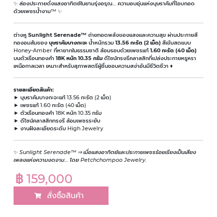
✨ ส่องประกายดั่งแสงอาทิตย์ในยามรุ่งอรุณ… ความอบอุ่นแห่งบุษราคัมที่โอบกอด
ด้วยเพชรน้ำงาม™ ✨
ต่างหู
Sunlight Serenade™
ถ่ายทอดพลังของแสงและความสุข ผ่านประกายสี
ทองอมส้มของ
บุษราคัมบางกะจะ
น้ำหนักรวม
13.56 กะรัต (2 เม็ด)
สีเข้มสดแบบ
Honey-Amber ที่หายากในธรรมชาติ ล้อมรอบด้วยเพชรแท้
1.60 กะรัต (40 เม็ด)
บนตัวเรือนทองคำ
18K หนัก 10.35 กรัม
ดีไซน์ทรงรีคลาสสิกที่เปล่งประกายหรูหรา
เหนือกาลเวลา เหมาะสำหรับสุภาพสตรีผู้ชื่นชอบความสง่าอันมีชีวิตชีวา ♦
รายละเอียดสินค้า:
► บุษราคัมบางกะจะแท้ 13.56 กะรัต (2 เม็ด)
► เพชรแท้ 1.60 กะรัต (40 เม็ด)
► ตัวเรือนทองคำ 18K หนัก 10.35 กรัม
► ดีไซน์คลาสสิกทรงรี ล้อมเพชรระยับ
► งานฝังละเอียดระดับ High Jewelry
✨
Sunlight Serenade™ ⇒ เมื่อแสงอาทิตย์และประกายเพชรร้อยเรียงเป็นเสียง
เพลงแห่งความงดงาม… โดย Petchchompoo Jewelry.
฿ 159,000
สั่งซื้อสินค้า