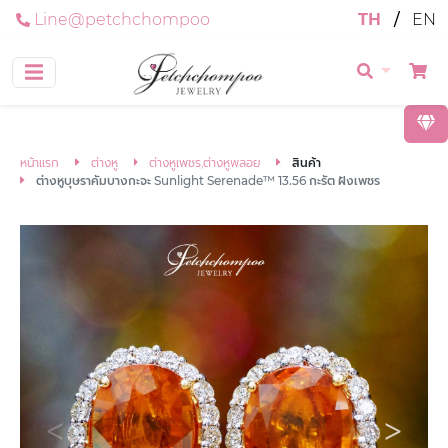
Line@petchchompoo
TH
/
EN
หน้าแรก
ต่างหู
ต่างหูเพชร,ต่างหูพลอย
สินค้า
ต่างหูบุษราคัมบางกะจะ Sunlight Serenade™ 13.56 กะรัต ฝังเพชร