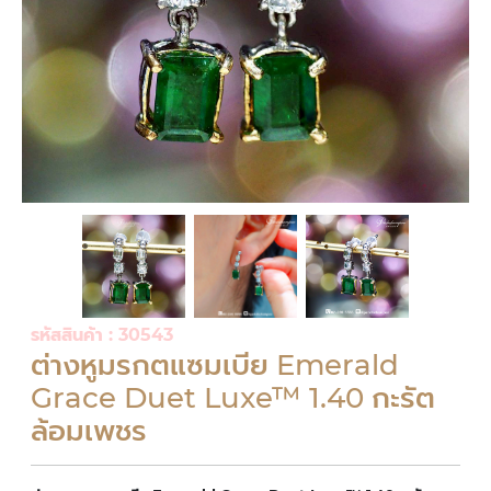
รหัสสินค้า : 30543
ต่างหูมรกตแซมเบีย Emerald
Grace Duet Luxe™ 1.40 กะรัต
ล้อมเพชร