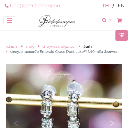
Line@petchchompoo
TH
/
EN
หน้าแรก
ต่างหู
ต่างหูเพชร,ต่างหูพลอย
สินค้า
ต่างหูมรกตแซมเบีย Emerald Grace Duet Luxe™ 1.40 กะรัต ล้อมเพชร