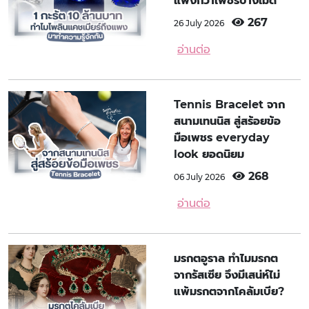
แพงกว่าเพชรบางเม็ด
267
26 July 2026
อ่านต่อ
Tennis Bracelet จาก
สนามเทนนิส สู่สร้อยข้อ
มือเพชร everyday
look ยอดนิยม
268
06 July 2026
อ่านต่อ
มรกตอูราล ทำไมมรกต
จากรัสเซีย จึงมีเสน่ห์ไม่
แพ้มรกตจากโคลัมเบีย?