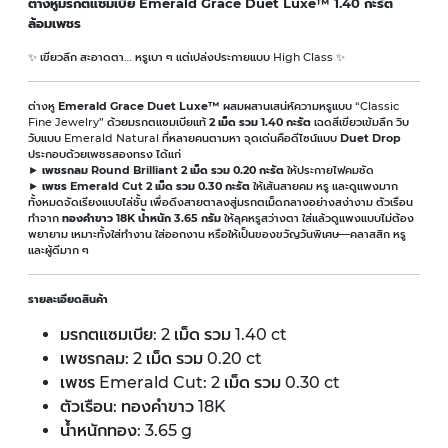
ต่างหูมรกตแซมเบีย Emerald Grace Duet Luxe™ 1.40 กะรัต
ล้อมเพชร
✨ เขียวลึก สะอาดตา… หรูเบา ๆ แต่เปล่งประกายแบบ High Class ✨
ต่างหู
Emerald Grace Duet Luxe™
ผสมผสานเสน่ห์ความหรูแบบ “Classic
Fine Jewelry” ด้วยมรกตแซมเบียแท้
2 เม็ด รวม 1.40 กะรัต
เฉดสีเขียวเข้มลึก วิบ
วับแบบ Emerald Natural ที่หลายคนตามหา จุดเด่นคือดีไซน์แบบ
Duet Drop
ประกอบด้วยเพชรสองทรง ได้แก่
►
เพชรกลม Round Brilliant 2 เม็ด รวม 0.20 กะรัต
ให้ประกายไฟคมชัด
►
เพชร Emerald Cut 2 เม็ด รวม 0.30 กะรัต
ให้เส้นสายคม หรู และดูแพงมาก
ทั้งหมดจัดเรียงแบบไล่ชั้น เพื่อดึงสายตาลงสู่มรกตเม็ดกลางอย่างสง่างาม ตัวเรือน
ทำจาก
ทองคำขาว 18K น้ำหนัก 3.65 กรัม
ให้ลุคหรูสว่างตา ใส่แล้วดูแพงแบบไม่ต้อง
พยายาม เหมาะทั้งใส่ทำงาน ใส่ออกงาน หรือให้เป็นของขวัญวันพิเศษ—คลาสสิก หรู
และผู้ดีมาก ๆ
รายละเอียดสินค้า
มรกตแซมเบีย: 2 เม็ด รวม 1.40 ct
เพชรกลม: 2 เม็ด รวม 0.20 ct
เพชร Emerald Cut: 2 เม็ด รวม 0.30 ct
ตัวเรือน: ทองคำขาว 18K
น้ำหนักทอง: 3.65 g