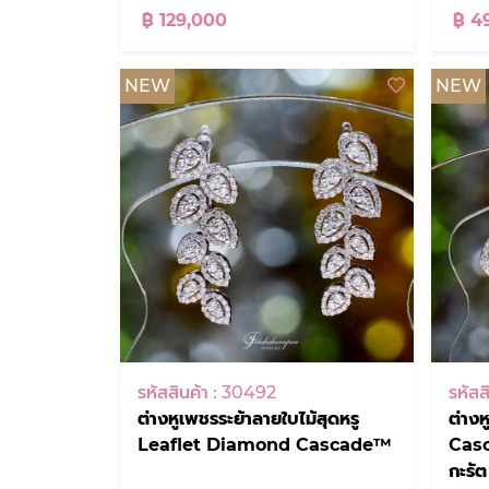
฿ 129,000
฿ 4
NEW
NEW
รหัสสินค้า : 30492
รหัสส
ต่างหูเพชรระย้าลายใบไม้สุดหรู
ต่าง
Leaflet Diamond Cascade™
Cas
กะรัต