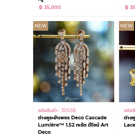
฿ 35,000
฿ 3
NEW
NEW
รหัสสินค้า : 30538
รหัสส
ต่างหูระย้าเพชร Deco Cascade
ต่าง
Lumière™ 1.52 กะรัต ดีไซน์ Art
Lace
Deco