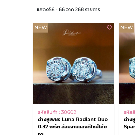
แสดง56 - 66 จาก 268 รายการ
NEW
NEW
รหัสสินค้า : 30602
รหัสส
ต่างหูเพชร Luna Radiant Duo
ต่าง
0.32 กะรัต ล้อมจานแสงดีไซน์โค้ง
Spar
หรู