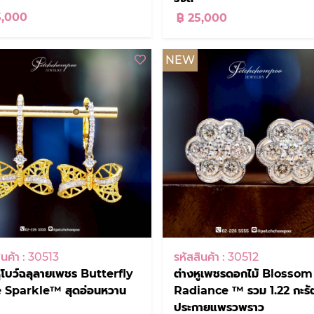
5,000
฿ 25,000
NEW
ินค้า : 30513
รหัสสินค้า : 30512
หูโบว์ฉลุลายเพชร Butterfly
ต่างหูเพชรดอกไม้ Blossom
 Sparkle™ สุดอ่อนหวาน
Radiance ™ รวม 1.22 กะรั
ประกายแพรวพราว