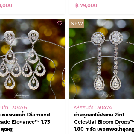
9,000
฿ 79,000
NEW
ินค้า : 30476
รหัสสินค้า : 30474
หูเพชรหยดน้ำ Diamond
ต่างหูดอกไม้ประกบ 2in1
cade Elegance™ 1.73
Celestial Bloom Drops
 สุดหรู
1.80 กะรัต เพชรหยดน้ำสุดหรู