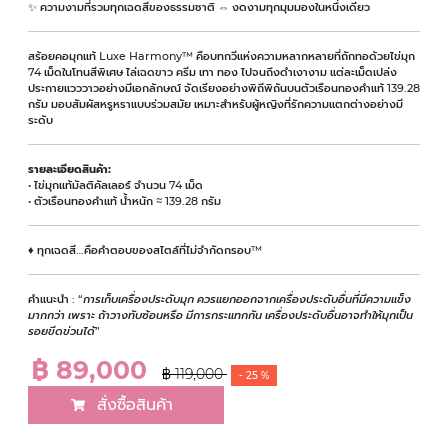
✨ ความงามที่รวมทุกเฉดสีของธรรมชาติ ⇔ งดงามทุกมุมมองในหนึ่งเดียว
สร้อยคอมุกแท้ Luxe Harmony™ คือบทกวีแห่งความหลากหลายที่ถักทอด้วยไข่มุก
74 เม็ดในโทนสีพิเศษ ไล่เฉดขาว ครีม เทา ทอง ไปจนถึงดำเงางาม แต่ละเม็ดเปล่ง
ประกายแวววาวอย่างมีเอกลักษณ์ จัดเรียงอย่างพิถีพิถันบนตัวเรือนทองคำแท้ 139.28
กรัม มอบสัมผัสหรูหราแบบร่วมสมัย เหมาะสำหรับผู้หญิงที่รักความแตกต่างอย่างมี
ระดับ
รายละเอียดสินค้า:
• ไข่มุกแท้มัลติคัลเลอร์ จำนวน 74 เม็ด
• ตัวเรือนทองคำแท้ น้ำหนัก ≈ 139.28 กรัม
♦ ทุกเฉดสี…คือคำตอบของสไตล์ที่ไม่จำกัดกรอบ™
คำแนะนำ :
การเก็บเครื่องประดับมุก ควรแยกออกจากเครื่องประดับอื่นที่มีความแข็ง
มากกว่า เพราะ ถ้าวางทับซ้อนหรือ มีการกระแทกกัน เครื่องประดับอื่นอาจทำให้มุกเป็น
รอยขีดข่วนได้
฿ 89,000
฿ 119,000
- 25 %
สั่งซื้อสินค้า