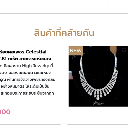
สินค้าที่คล้ายกัน
NEW
สร้อยคอเพชร Celestial
.81 กะรัต สายธารแห่งแสง
in คือผลงาน High Jewelry ที่
มงดงามของละอองดาวและหยด
งอรุณ ผ่านการจัดวางเพชรทรงกลม
ย่างสมมาตร ไล่ระดับเป็นชั้น
 สะท้อนประกายระยิบระยับจากทุก
000