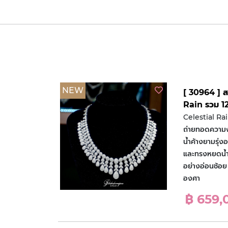
NEW
[ 30964 ] 
Rain รวม 12
Celestial Ra
ถ่ายทอดควา
น้ำค้างยามรุ่
และทรงหยดน้ำอ
อย่างอ่อนช้อย
องศา
฿ 659,