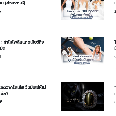
ม (สังเคราะห์)
5
 : ทำไมไพลินแคชเมียร์ถึง
ม็ด
1
จากรัสเซีย จึงมีเสน่ห์ไม่
บีย?
6