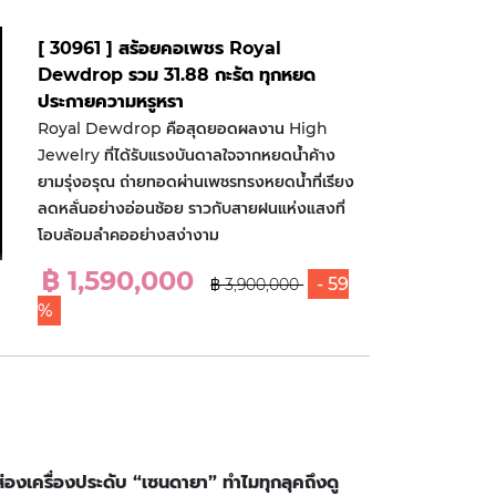
[ 30961 ] สร้อยคอเพชร Royal
Dewdrop รวม 31.88 กะรัต ทุกหยด
ประกายความหรูหรา
Royal Dewdrop คือสุดยอดผลงาน High
Jewelry ที่ได้รับแรงบันดาลใจจากหยดน้ำค้าง
ยามรุ่งอรุณ ถ่ายทอดผ่านเพชรทรงหยดน้ำที่เรียง
ลดหลั่นอย่างอ่อนช้อย ราวกับสายฝนแห่งแสงที่
โอบล้อมลำคออย่างสง่างาม
฿ 1,590,000
- 59
฿ 3,900,000
%
ส่องเครื่องประดับ “เซนดายา” ทำไมทุกลุคถึงดู