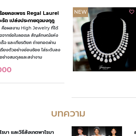
NEW
สร้อยคอเพชร Regal Laurel
ะรัต เปล่งประกายดุจมงกุฎ
 คือผลงาน High Jewelry ที่ได้
ใจจากช่อใบลอเรล สัญลักษณ์แห่ง
เร็จ และเกียรติยศ ถ่ายทอดผ่าน
เรียงตัวอย่างอ่อนช้อย ไล่ระดับลง
างอย่างสมดุลและสง่างาม
000
บทความ
าไรบา และวิธีสังเกตพาไรบา