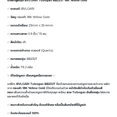
นาฬิกาผู้หญิง BVLGARI Tubogas BB232T 18K Yellow Gold
✅
แบรนด์:
BVLGARI
✅
วัสดุ:
ทองคำ 18K Yellow Gold
✅
ขนาดตัวเรือน:
23mm x 25.4mm
✅
ความยาวสาย:
5.9 นิ้ว / 15 ซม.
✅
สีหน้าปัด:
ดำ
✅
ระบบการทำงาน:
ควอตซ์ (Quartz)
✅
หมายเลขรุ่น:
BB232T
✅
น้ำหนัก:
79.2 กรัม
✨
ดีไซน์หรูหรา เรียบหรูเหนือกาลเวลา
✨
นาฬิกา
BVLGARI Tubogas BB232T
คือตัวแทนของความหรูหราและสง่างาม ผลิต
จาก
ทองคำ 18K Yellow Gold
ดีไซน์โดดเด่นด้วย
หน้าปัดสีดำตัดกับตัวเรือนสี
ทอง
เพิ่มความล้ำค่าและหรูหราให้กับทุกลุค พร้อม
สาย Tubogas อันยืดหยุ่น
ใส่สบาย
และพอดีกับข้อมือ
✅
เหมาะสำหรับงานสำคัญ อีเวนต์พิเศษ หรือเป็นสินทรัพย์ที่มีมูลค่า
✅
รับประกันของแท้ 100%