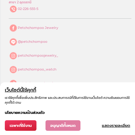
สาขา 2 อุดรธานี
02-226-555-5
Petchchompoo Jewelry
@petchchompoo
petchchompoojewelry_
petchchompoo_watch
petchchompoojewelry
เว็บไซต์นี้ใช้คุกกี้
petchchompoo jewelry
เราใช้คุกกี้เพื่อเพิ่มประสิทธิภาพ และประสบการณ์ที่ดีในการใช้งานเว็บไซต์ ความยินยอมการใช้
คุกกี้ได้ ตาม
นโยบายความเป็นส่วนตัว
เฉพาะที่ใช้งาน
อนุญาติทั้งหมด
แสดงรายละเอียด
© 2023
COPYRIGHT - เพชรชมพู จิวเวลรี่
All Rights Reserved.