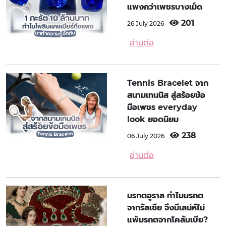
แพงกว่าเพชรบางเม็ด
201
26 July 2026
อ่านต่อ
Tennis Bracelet จาก
สนามเทนนิส สู่สร้อยข้อ
มือเพชร everyday
look ยอดนิยม
238
06 July 2026
อ่านต่อ
มรกตอูราล ทำไมมรกต
จากรัสเซีย จึงมีเสน่ห์ไม่
แพ้มรกตจากโคลัมเบีย?