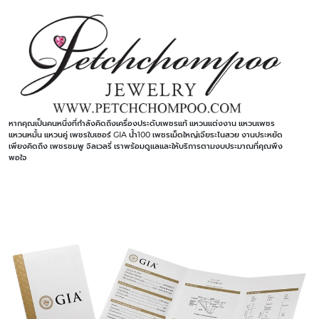
หากคุณเป็นคนหนึ่งที่กำลังคิดถึงเครื่องประดับเพชรแท้ แหวนแต่งงาน แหวนเพชร
แหวนหมั้น แหวนคู่ เพชรใบเซอร์ GIA น้ำ100 เพชรเม็ดใหญ่เจียระไนสวย งานประหยัด
เพียงคิดถึง เพชรชมพู จิลเวลรี่ เราพร้อมดูแลและให้บริการตามงบประมาณที่คุณพึง
พอใจ