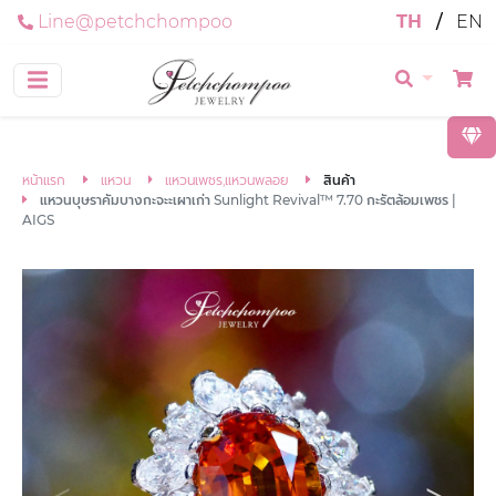
Line@petchchompoo
TH
/
EN
หน้าแรก
แหวน
แหวนเพชร,แหวนพลอย
สินค้า
แหวนบุษราคัมบางกะจะะเผาเก่า Sunlight Revival™ 7.70 กะรัตล้อมเพชร |
AIGS