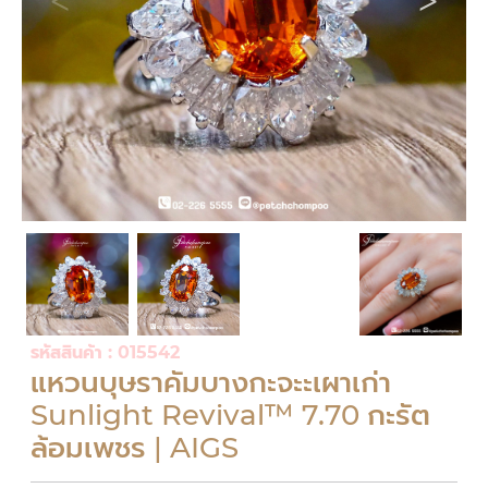
รหัสสินค้า : 015542
แหวนบุษราคัมบางกะจะะเผาเก่า
Sunlight Revival™ 7.70 กะรัต
ล้อมเพชร | AIGS