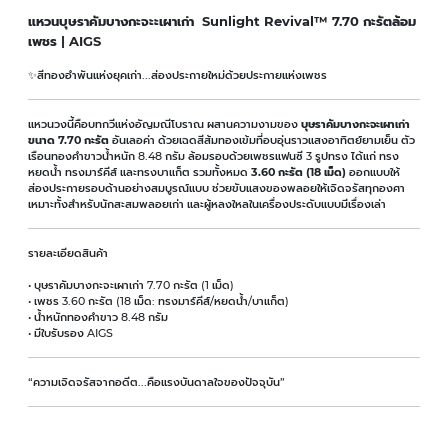
แหวนบุษราคัมบางกะจะะเผาเก่า Sunlight Revival™ 7.70 กะรัตล้อม
เพชร | AIGS
✨สีทองอำพันแห่งยุคเก่า...ส่องประกายใหม่ด้วยประกายแห่งเพชร
แหวนวงนี้คือบทกวีแห่งอัญมณีโบราณ ผสานความงามของ
บุษราคัมบางกะจะเผาเก่า
ขนาด 7.70 กะรัต
อันเลอค่า ด้วยเฉดสีส้มทองเข้มที่อบอุ่นราวแสงอาทิตย์ยามเย็น ตัว
เรือนทองคำขาวน้ำหนัก 8.48 กรัม ล้อมรอบด้วยเพชรแฟนซี 3 รูปทรง ได้แก่ ทรง
หยดน้ำ ทรงมาร์คีส์ และทรงบาแก็ต รวมทั้งหมด
3.60 กะรัต (18 เม็ด)
ออกแบบให้
ส่องประกายรอบด้านอย่างสมบูรณ์แบบ ช่วยขับแสงของพลอยให้เจิดจรัสทุกองศา
เหมาะทั้งสำหรับนักสะสมพลอยเก่า และผู้หลงใหลในเครื่องประดับแบบมีเรื่องเล่า
รายละเอียดสินค้า
• บุษราคัมบางกะจะเผาเก่า 7.70 กะรัต (1 เม็ด)
• เพชร 3.60 กะรัต (18 เม็ด: ทรงมาร์คีส์/หยดน้ำ/บาแก็ต)
• น้ำหนักทองคำขาว 8.48 กรัม
• มีใบรับรอง AIGS
“ความเจิดจรัสจากอดีต...คือแรงบันดาลใจของปัจจุบัน”