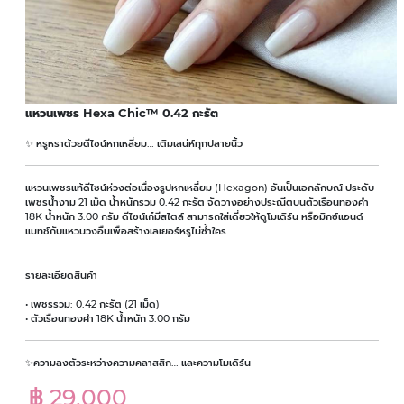
แหวนเพชร Hexa Chic™ 0.42 กะรัต
✨ หรูหราด้วยดีไซน์หกเหลี่ยม… เติมเสน่ห์ทุกปลายนิ้ว
แหวนเพชรแท้ดีไซน์ห่วงต่อเนื่องรูปหกเหลี่ยม (Hexagon) อันเป็นเอกลักษณ์ ประดับ
เพชรน้ำงาม 21 เม็ด น้ำหนักรวม 0.42 กะรัต จัดวางอย่างประณีตบนตัวเรือนทองคำ
18K น้ำหนัก 3.00 กรัม ดีไซน์เก๋มีสไตล์ สามารถใส่เดี่ยวให้ดูโมเดิร์น หรือมิกซ์แอนด์
แมทช์กับแหวนวงอื่นเพื่อสร้างเลเยอร์หรูไม่ซ้ำใคร
รายละเอียดสินค้า
• เพชรรวม: 0.42 กะรัต (21 เม็ด)
• ตัวเรือนทองคำ 18K น้ำหนัก 3.00 กรัม
✨ความลงตัวระหว่างความคลาสสิก… และความโมเดิร์น
฿ 29,000