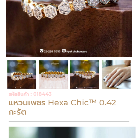
รหัสสินค้า : 018443
แหวนเพชร Hexa Chic™ 0.42
กะรัต