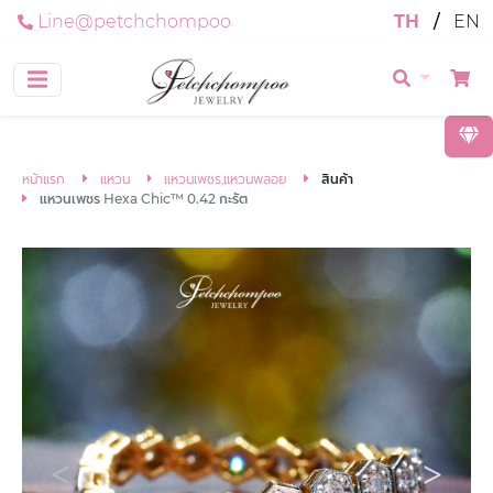
Line@petchchompoo
TH
/
EN
หน้าแรก
แหวน
แหวนเพชร,แหวนพลอย
สินค้า
แหวนเพชร Hexa Chic™ 0.42 กะรัต