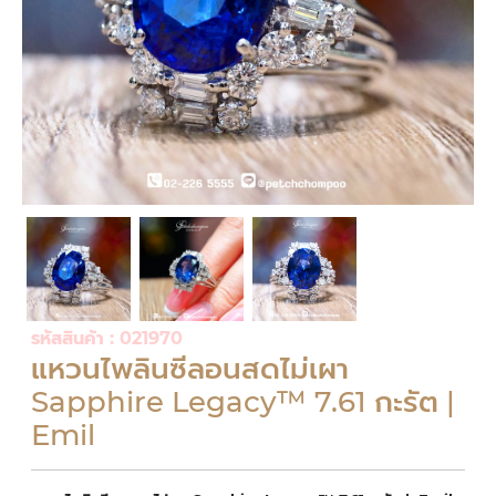
รหัสสินค้า : 021970
แหวนไพลินซีลอนสดไม่เผา
Sapphire Legacy™ 7.61 กะรัต |
Emil