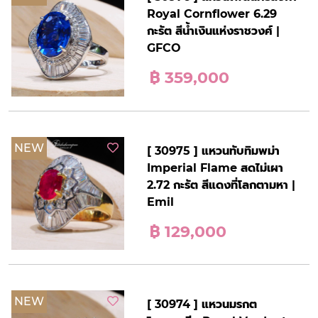
Royal Cornflower 6.29
กะรัต สีน้ำเงินแห่งราชวงศ์ |
GFCO
฿ 359,000
NEW
[ 30975 ] แหวนทับทิมพม่า
Imperial Flame สดไม่เผา
2.72 กะรัต สีแดงที่โลกตามหา |
Emil
฿ 129,000
NEW
[ 30974 ] แหวนมรกต