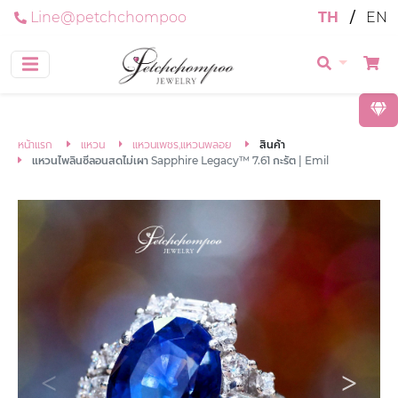
Line@petchchompoo
TH
/
EN
หน้าแรก
แหวน
แหวนเพชร,แหวนพลอย
สินค้า
แหวนไพลินซีลอนสดไม่เผา Sapphire Legacy™ 7.61 กะรัต | Emil