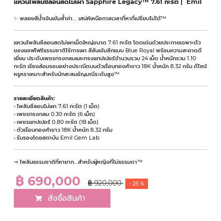
แหวนไพลินซีลอนสดไม่เผา Sapphire Legacy™ 7.61 กะรัต | Emil
✨ พลอยสีน้ำเงินเข้มล้ำค่า... เสน่ห์เหนือกาลเวลาที่หาที่เปรียบไม่ได้™
แหวนไพลินซีลอนสดไม่เผาเม็ดใหญ่ขนาด 7.61 กะรัต โดดเด่นด้วยประกายเฉพาะตัว
ของแซฟไฟร์ธรรมชาติไร้การเผา สีสันเข้มลึกแบบ Blue Royal พร้อมความสะอาดดี
เยี่ยม ประดับเพชรทรงกลมและทรงแทปเปอร์จำนวนรวม 24 เม็ด น้ำหนักรวม 1.10
กะรัต เรียงล้อมรอบอย่างประณีตบนตัวเรือนทองคำขาว 18K น้ำหนัก 8.32 กรัม ดีไซน์
หรูหราเหมาะสำหรับนักสะสมอัญมณีระดับสูง™
รายละเอียดสินค้า:
• ไพลินซีลอนไม่เผา 7.61 กะรัต (1 เม็ด)
• เพชรทรงกลม 0.30 กะรัต (6 เม็ด)
• เพชรแทปเปอร์ 0.80 กะรัต (18 เม็ด)
• ตัวเรือนทองคำขาว 18K น้ำหนัก 8.32 กรัม
• รับรองโดยสถาบัน Emil Gem Lab
⇒ ไพลินธรรมชาติที่หายาก…สำหรับผู้หญิงที่ไม่ธรรมดา™
฿ 690,000
฿ 920,000
- 25 %
สั่งซื้อสินค้า