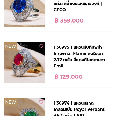
กะรัต สีน้ำเงินแห่งราชวงศ์ |
GFCO
฿ 359,000
NEW
[ 30975 ] แหวนทับทิมพม่า
Imperial Flame สดไม่เผา
2.72 กะรัต สีแดงที่โลกตามหา |
Emil
฿ 129,000
NEW
[ 30974 ] แหวนมรกต
โคลอมเบีย Royal Verdant
3.57 กะรัต | AIG