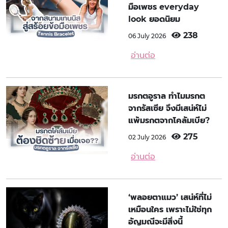
มือเพชร everyday
look ยอดนิยม
238
06 July 2026
อ่านต่อ
มรกตอูราล ทำไมมรกต
จากรัสเซีย จึงมีเสน่ห์ไม่
แพ้มรกตจากโคลัมเบีย?
275
02 July 2026
อ่านต่อ
‘พลอยตาแมว’ เสน่ห์ที่ไม่
เหมือนใคร เพราะไม่ใช่ทุก
อัญมณีจะมีสิ่งนี้