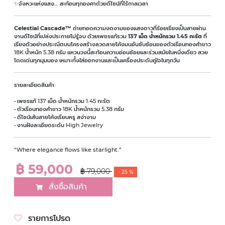
✨จังหวะแห่งแสง… สะท้อนทุกองศาด้วยดีไซน์ที่ไร้กาลเวลา
Celestial Cascade™
ถ่ายทอดความงดงามของแสงดาวที่ร้อยเรียงเป็นสายผ่าน
งานดีไซน์ที่เปล่งประกายไม่รู้จบ ด้วยเพชรแท้รวม
137 เม็ด น้ำหนักรวม 1.45 กะรัต
ที่
เรียงตัวอย่างประณีตบนโครงสร้างลวดลายโค้งมนอันซับซ้อนของตัวเรือนทองคำขาว
18K น้ำหนัก 5.38 กรัม แหวนวงนี้สะท้อนความอ่อนช้อยและร่วมสมัยในหนึ่งเดียว สวย
โดดเด่นทุกมุมมอง เหมาะทั้งใส่ออกงานและเป็นเครื่องประดับคู่ใจในทุกวัน
รายละเอียดสินค้า
• เพชรแท้ 137 เม็ด น้ำหนักรวม 1.45 กะรัต
• ตัวเรือนทองคำขาว 18K น้ำหนักรวม 5.38 กรัม
• ดีไซน์เส้นสายโค้งเรียบหรู สง่างาม
• งานฝังละเอียดระดับ High Jewelry
“Where elegance flows like starlight.”
฿ 59,000
฿ 79,000
- 25 %
สั่งซื้อสินค้า
รายการโปรด