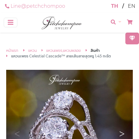
Line@petchchompoo
TH
/
EN
หน้าแรก
แหวน
แหวนเพชร,แหวนพลอย
สินค้า
แหวนเพชร Celestial Cascade™ ลายเส้นสายสุดหรู 1.45 กะรัต