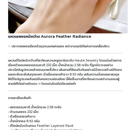
แหวนเพชรหน้ากว้าง Aurora Feather Radiance
✨ ประกายเพชรเรียงตัวดุจขนนกแห่งแสง สง่างามทุกมิติแห่งการเคลื่อนไหว
แหวนดีไซน์หน้ากว้างที่สะท้อนความหรูหราในระดับ Haute Jewelry โดดเด่นด้วยการ
เรียงตัวของเพชรธรรมชาติ 232 เม็ด น้ำหนักรวม 2.58 กะรัต ที่ถูกจัดวางอย่าง
ประณีตในรูปทรงคล้ายขนนกพลิ้วไหว เส้นสายที่ซ้อนทับกันอย่างมีจังหวะสร้างมิติของ
แสงระยิบระยับในทุกองศา ตัวเรือนทองคำขาว 8.92 กรัม เสริมความมั่นคงและสมดุล
ให้ดีไซน์ดูทรงพลังแต่ยังคงความอ่อนช้อย นี่คือชิ้นงานที่สะท้อนความสง่างามของผู้
สวมใส่ได้อย่างชัดเจน ⇒ โดดเด่นโดยไม่ต้องเอ่ยคำ
รายละเอียดสินค้า
• เพชรธรรมชาติ น้ำหนักรวม 2.58 กะรัต
• จำนวนเพชร 232 เม็ด
• ตัวเรือนทองคำขาว
• น้ำหนักทอง 8.92 กรัม
• ดีไซน์หน้ากว้างทรง Feather Layered Pavé