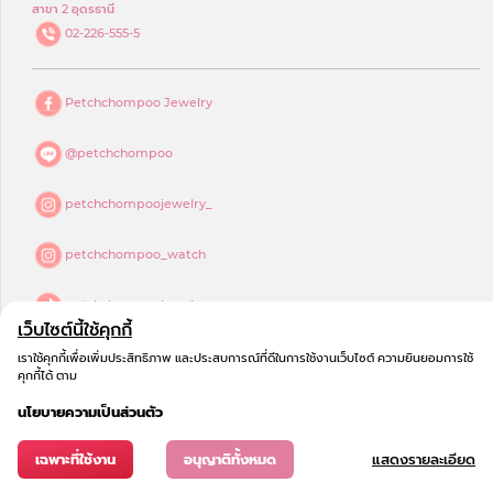
สาขา 2 อุดรธานี
02-226-555-5
Petchchompoo Jewelry
@petchchompoo
petchchompoojewelry_
petchchompoo_watch
petchchompoojewelry
เว็บไซต์นี้ใช้คุกกี้
petchchompoo jewelry
เราใช้คุกกี้เพื่อเพิ่มประสิทธิภาพ และประสบการณ์ที่ดีในการใช้งานเว็บไซต์ ความยินยอมการใช้
คุกกี้ได้ ตาม
นโยบายความเป็นส่วนตัว
เฉพาะที่ใช้งาน
อนุญาติทั้งหมด
แสดงรายละเอียด
© 2023
COPYRIGHT - เพชรชมพู จิวเวลรี่
All Rights Reserved.