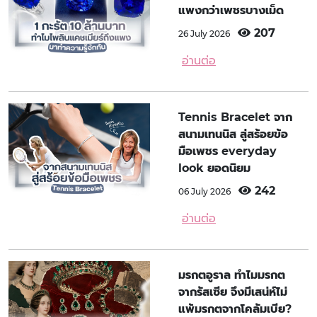
แพงกว่าเพชรบางเม็ด
207
26 July 2026
อ่านต่อ
Tennis Bracelet จาก
สนามเทนนิส สู่สร้อยข้อ
มือเพชร everyday
look ยอดนิยม
242
06 July 2026
อ่านต่อ
มรกตอูราล ทำไมมรกต
จากรัสเซีย จึงมีเสน่ห์ไม่
แพ้มรกตจากโคลัมเบีย?