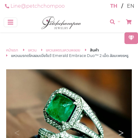
Line@petchchompoo
TH
/
EN
หน้าแรก
แหวน
แหวนเพชร,แหวนพลอย
สินค้า
แหวนมรกตโคลอมเบียไขว้ Emerald Embrace Duo™ 2 เม็ด ล้อมเพชรหรู