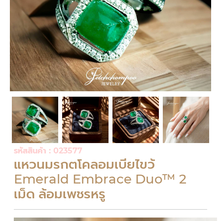
รหัสสินค้า : 023577
แหวนมรกตโคลอมเบียไขว้
Emerald Embrace Duo™ 2
เม็ด ล้อมเพชรหรู