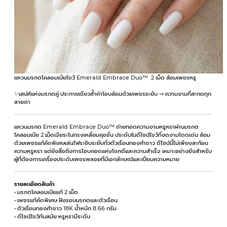
แหวนมรกตโคลอมเบียไขว้ Emerald Embrace Duo™ 2 เม็ด ล้อมเพชรหรู
✨เสน่ห์แห่งมรกตคู่ ประกายเขียวล้ำค่าโอบล้อมด้วยเพชรระยับ ⇒ ความงามที่สะกดทุก
สายตา
แหวนมรกต Emerald Embrace Duo™ ถ่ายทอดความงามหรูหราผ่านมรกต
โคลอมเบีย 2 เม็ดเจียระไนทรงเหลี่ยมคุชชั่น ประดับในดีไซน์ไขว้ที่งดงามโดดเด่น ล้อม
ด้วยเพชรแท้คัดพิเศษเล่นไฟระยิบระยับทั่วตัวเรือนทองคำขาว ดีไซน์นี้ไม่เพียงสะท้อน
ความหรูหรา แต่ยังสื่อถึงการโอบกอดแห่งโชคดีและความสำเร็จ เหมาะอย่างยิ่งสำหรับ
ผู้ที่ต้องการเครื่องประดับเพชรพลอยที่มีเอกลักษณ์และเปี่ยมความหมาย
รายละเอียดสินค้า
• มรกตโคลอมเบียแท้ 2 เม็ด
• เพชรแท้คัดพิเศษ ฝังรอบมรกตและตัวเรือน
• ตัวเรือนทองคำขาว 18K น้ำหนัก 8.66 กรัม
• ดีไซน์ไขว้ทันสมัย หรูหรามีระดับ