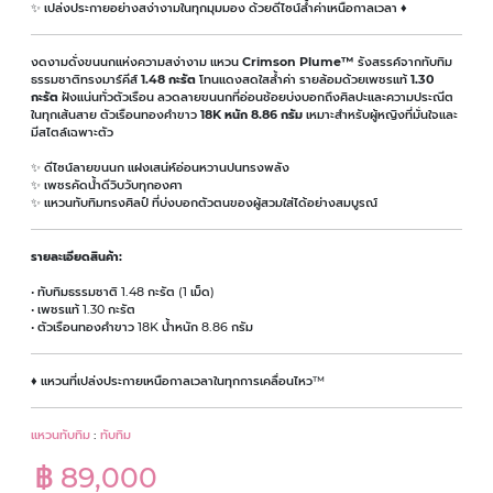
✨ เปล่งประกายอย่างสง่างามในทุกมุมมอง ด้วยดีไซน์ล้ำค่าเหนือกาลเวลา ♦
งดงามดั่งขนนกแห่งความสง่างาม แหวน
Crimson Plume™
รังสรรค์จากทับทิม
ธรรมชาติทรงมาร์คีส์
1.48 กะรัต
โทนแดงสดใสล้ำค่า รายล้อมด้วยเพชรแท้
1.30
กะรัต
ฝังแน่นทั่วตัวเรือน ลวดลายขนนกที่อ่อนช้อยบ่งบอกถึงศิลปะและความประณีต
ในทุกเส้นสาย ตัวเรือนทองคำขาว
18K หนัก 8.86 กรัม
เหมาะสำหรับผู้หญิงที่มั่นใจและ
มีสไตล์เฉพาะตัว
✨ ดีไซน์ลายขนนก แฝงเสน่ห์อ่อนหวานปนทรงพลัง
✨ เพชรคัดน้ำดีวิบวับทุกองศา
✨ แหวนทับทิมทรงศิลป์ ที่บ่งบอกตัวตนของผู้สวมใส่ได้อย่างสมบูรณ์
รายละเอียดสินค้า:
• ทับทิมธรรมชาติ 1.48 กะรัต (1 เม็ด)
• เพชรแท้ 1.30 กะรัต
• ตัวเรือนทองคำขาว 18K น้ำหนัก 8.86 กรัม
♦ แหวนที่เปล่งประกายเหนือกาลเวลาในทุกการเคลื่อนไหว™
แหวนทับทิม
:
ทับทิม
฿ 89,000