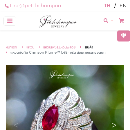
Line@petchchompoo
TH
/
EN
หน้าแรก
แหวน
แหวนเพชร,แหวนพลอย
สินค้า
แหวนทับทิม Crimson Plume™ 1.48 กะรัต ล้อมเพชรลายขนนก