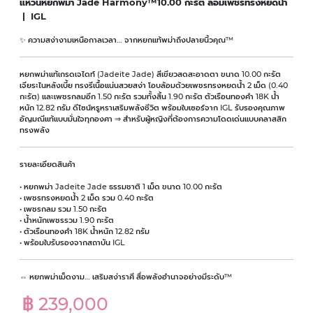
แหวนหยกพม่า Jade Harmony™10.00 กะรัต ล้อมเพชรทรงหยดน้ำ
| IGL
✨ ความสง่างามเหนือกาลเวลา… จากหยกแท้พม่าถึงปลายนิ้วคุณ™
หยกพม่าแท้เกรดเจไดท์ (Jadeite Jade) สีเขียวสดสะอาดตา ขนาด 10.00 กะรัต
เจียระไนหลังเบี้ย ทรงรีเนื้อแน่นสวยสง่า โอบล้อมด้วยเพชรทรงหยดน้ำ 2 เม็ด (0.40
กะรัต) และเพชรกลมอีก 1.50 กะรัต รวมทั้งสิ้น 1.90 กะรัต ตัวเรือนทองคำ 18K น้ำ
หนัก 12.82 กรัม ดีไซน์หรูหราเสริมพลังชีวิต พร้อมใบเซอร์จาก IGL รับรองคุณภาพ
อัญมณีแท้แบบมั่นใจทุกองศา ⇒ สำหรับผู้หญิงที่ต้องการความโดดเด่นแบบคลาสสิก
ทรงพลัง
รายละเอียดสินค้า
• หยกพม่า Jadeite Jade ธรรมชาติ 1 เม็ด ขนาด 10.00 กะรัต
• เพชรทรงหยดน้ำ 2 เม็ด รวม 0.40 กะรัต
• เพชรกลม รวม 1.50 กะรัต
• น้ำหนักเพชรรวม 1.90 กะรัต
• ตัวเรือนทองคำ 18K น้ำหนัก 12.82 กรัม
• พร้อมใบรับรองจากสถาบัน IGL
⇔ หยกพม่าเม็ดงาม… เสริมสง่าราศี สื่อพลังอำนาจอย่างมีระดับ™
฿ 239,000