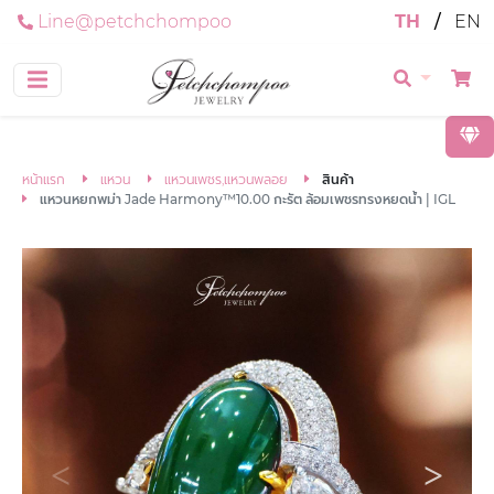
Line@petchchompoo
TH
/
EN
หน้าแรก
แหวน
แหวนเพชร,แหวนพลอย
สินค้า
แหวนหยกพม่า Jade Harmony™10.00 กะรัต ล้อมเพชรทรงหยดน้ำ | IGL