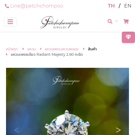
Line@petchchompoo
TH
/
EN
หน้าแรก
แหวน
แหวนเพชร,แหวนพลอย
สินค้า
แหวนเพชรเดี่ยว Radiant Majesty 2.60 กะรัต