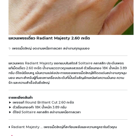
แหวนเพชรเดี่ยว Radiant Majesty 2.60 กะรัต
✨ เพชรเม็ดใหญ่ งดงามเหนือกาลเวลา สง่างามทุกมุมมอง
แหวนเพชร Radiant Majesty ออกแบบในสไตล์ Solitaire คลาสสิก ประดับเพชร
แท้เม็ดเดี่ยว 2.60 กะรัต น้ำงามแวววาวดุจแสงสวรรค์ ตัวเรือนทอง 18K น้ำหนัก 3.89
กรัม ดีไซน์เรียบหรู เน้นความเปล่งประกายของเพชรเม็ดใหญ่ให้โดดเด่นสง่างามทุกมุม
มอง เหมาะสำหรับผู้ที่มองหาเครื่องประดับที่เป็นดั่งสัญลักษณ์แห่งความมั่นคง ความ
รัก และความสำเร็จอันยิ่งใหญ่
รายละเอียดสินค้า
► เพชรแท้ Round Brilliant Cut 2.60 กะรัต
► ตัวเรือนทองคำ 18K น้ำหนัก 3.89 กรัม
► ดีไซน์ Solitaire คลาสสิก สง่างามเหนือกาลเวลา
♦ Radiant Majesty … เพชรเม็ดใหญ่ที่สะท้อนพลังและความหรูหราในตัวคุณ