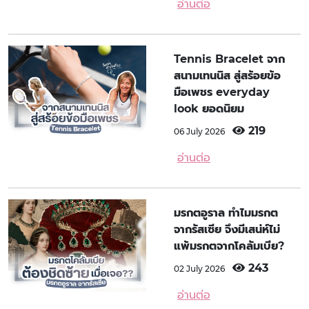
อ่านต่อ
Tennis Bracelet จาก
สนามเทนนิส สู่สร้อยข้อ
มือเพชร everyday
look ยอดนิยม
219
06 July 2026
อ่านต่อ
มรกตอูราล ทำไมมรกต
จากรัสเซีย จึงมีเสน่ห์ไม่
แพ้มรกตจากโคลัมเบีย?
243
02 July 2026
อ่านต่อ