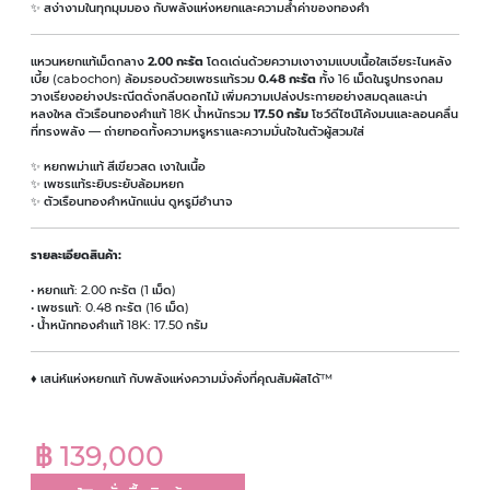
✨ สง่างามในทุกมุมมอง กับพลังแห่งหยกและความล้ำค่าของทองคำ
แหวนหยกแท้เม็ดกลาง
2.00 กะรัต
โดดเด่นด้วยความเงางามแบบเนื้อใสเจียระไนหลัง
เบี้ย (cabochon) ล้อมรอบด้วยเพชรแท้รวม
0.48 กะรัต
ทั้ง 16 เม็ดในรูปทรงกลม
วางเรียงอย่างประณีตดั่งกลีบดอกไม้ เพิ่มความเปล่งประกายอย่างสมดุลและน่า
หลงใหล ตัวเรือนทองคำแท้ 18K น้ำหนักรวม
17.50 กรัม
โชว์ดีไซน์โค้งมนและลอนคลื่น
ที่ทรงพลัง — ถ่ายทอดทั้งความหรูหราและความมั่นใจในตัวผู้สวมใส่
✨ หยกพม่าแท้ สีเขียวสด เงาในเนื้อ
✨ เพชรแท้ระยิบระยับล้อมหยก
✨ ตัวเรือนทองคำหนักแน่น ดูหรูมีอำนาจ
รายละเอียดสินค้า:
• หยกแท้: 2.00 กะรัต (1 เม็ด)
• เพชรแท้: 0.48 กะรัต (16 เม็ด)
• น้ำหนักทองคำแท้ 18K: 17.50 กรัม
♦ เสน่ห์แห่งหยกแท้ กับพลังแห่งความมั่งคั่งที่คุณสัมผัสได้™
฿ 139,000