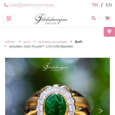
Line@petchchompoo
TH
/
EN
หน้าแรก
แหวน
แหวนเพชร,แหวนพลอย
สินค้า
แหวนหยก Jade Royale™ 2.00 กะรัต ล้อมเพชร