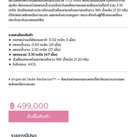
แหวนหยกพม่าชั้นเลิศเม็ดใหญ่ทรงโอวัล 11.02 กะรัต สีเขียวเนื้อแน่นใส เปล่งประกาย
ลุ่มลึก ล้อมรอบด้วยเพชรน้ำงามเจียระไนเหลี่ยมกลมและเหลี่ยมบาแก็ตต์ รวม 3.10
กะรัต จัดเรียงอย่างประณีตบนตัวเรือนทองคำและทองคำขาว 18K น้ำหนัก 21.20 กรัม
ดีไซน์คลาสสิกเหนือกาลเวลา แฝงพลังความหรูหรา เหมาะสำหรับผู้ที่ชื่นชอบเครื่อง
ประดับระดับมาสเตอร์พีซ
รายละเอียดสินค้า
► หยกพม่าเจดีย์ธรรมชาติ: 11.02 กะรัต (1 เม็ด)
► เพชรน้ำงาม: 0.60 กะรัต (20 เม็ด)
► เพชรน้ำงาม: 2.50 กะรัต (27 เม็ด)
►
เพชรรวม: 3.10 กะรัต (47 เม็ด)
► ตัวเรือนทองคำและทองคำขาว 18K น้ำหนัก 21.20 กรัม
► ใบรับรอง: AIGS
♦ Imperial Jade Radiance™ — ศิลปะแห่งหยกและเพชรที่สะท้อนความงามและ
พลังเหนือกาลเวลา
฿ 499,000
สั่งซื้อสินค้า
รายการโปรด