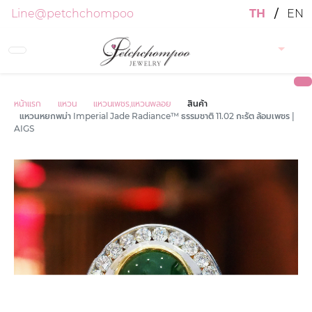
Line@petchchompoo
TH
/
EN
หน้าแรก
แหวน
แหวนเพชร,แหวนพลอย
สินค้า
แหวนหยกพม่า Imperial Jade Radiance™ ธรรมชาติ 11.02 กะรัต ล้อมเพชร |
AIGS