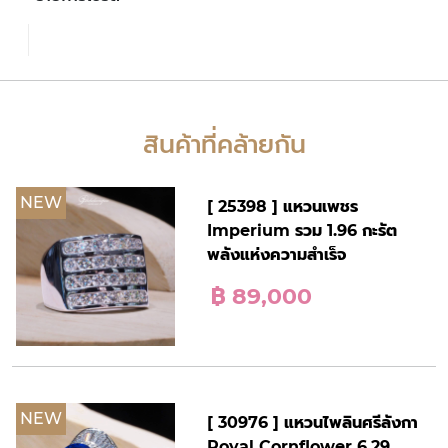
สินค้าที่คล้ายกัน
NEW
[ 25398 ] แหวนเพชร
Imperium รวม 1.96 กะรัต
พลังแห่งความสำเร็จ
฿ 89,000
NEW
[ 30976 ] แหวนไพลินศรีลังกา
Royal Cornflower 6.29