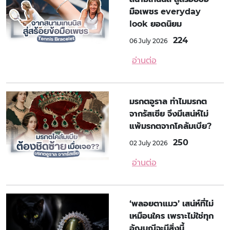
มือเพชร everyday
look ยอดนิยม
224
06 July 2026
อ่านต่อ
มรกตอูราล ทำไมมรกต
จากรัสเซีย จึงมีเสน่ห์ไม่
แพ้มรกตจากโคลัมเบีย?
250
02 July 2026
อ่านต่อ
‘พลอยตาแมว’ เสน่ห์ที่ไม่
เหมือนใคร เพราะไม่ใช่ทุก
อัญมณีจะมีสิ่งนี้