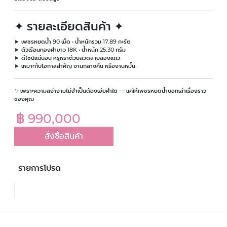
✦ รายละเอียดสินค้า ✦
► เพชรหยดน้ำ 90 เม็ด • น้ำหนักรวม 17.89 กะรัต
► ตัวเรือนทองคำขาว 18K • น้ำหนัก 25.30 กรัม
► ดีไซน์แน่นอน หรูหราด้วยลวดลายสองแถว
► เหมาะกับโอกาสสำคัญ งานกลางคืน หรืองานหมั้น
✨ เพราะความสง่างามไม่จำเป็นต้องเอ่ยคำใด — แค่ให้เพชรหยดน้ำบอกเล่าเรื่องราว
ของคุณ
฿ 990,000
สั่งซื้อสินค้า
รายการโปรด