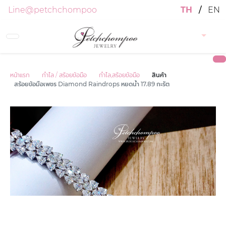
Line@petchchompoo
TH
/
EN
หน้าแรก
กำไล / สร้อยข้อมือ
กำไล,สร้อยข้อมือ
สินค้า
สร้อยข้อมือเพชร Diamond Raindrops หยดน้ำ 17.89 กะรัต