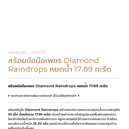
รหัสสินค้า : 28872
สร้อยข้อมือเพชร Diamond
Raindrops หยดน้ำ 17.89 กะรัต
สร้อยข้อมือเพชร Diamond Raindrops หยดน้ำ 17.89 กะรัต
♦ งดงามราวหยาดฝนจากสวรรค์ เจิดจรัสทุกท่วงท่า ♦
สร้อยข้อมือ
Diamond Raindrops
สร้างสรรค์จากเพชรทรงหยดน้ำขนาดใหญ่ถึง
90 เม็ด น้ำหนักรวม 17.89 กะรัต
เรียงตัวอย่างประณีตในรูปแบบคลื่นซ้อนสองแถว
โอบรัดข้อมือด้วยประกายอันสง่างาม หรูหราแต่แฝงไว้ด้วยความอ่อนหวาน ตัวเรือน
ทองคำขาวน้ำหนัก
25.30 กรัม
รองรับการใช้งานทั้งในวาระพิเศษและการลงทุนด้าน
เครื่องประดับชั้นสูง