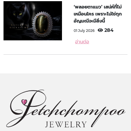
‘พลอยตาแมว’ เสน่ห์ที่ไม่
เหมือนใคร เพราะไม่ใช่ทุก
อัญมณีจะมีสิ่งนี้
284
01 July 2026
อ่านต่อ