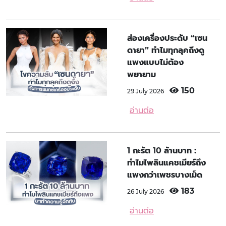
ส่องเครื่องประดับ “เซน
ดายา” ทำไมทุกลุคถึงดู
แพงแบบไม่ต้อง
พยายาม
150
29 July 2026
อ่านต่อ
1 กะรัต 10 ล้านบาท :
ทำไมไพลินแคชเมียร์ถึง
แพงกว่าเพชรบางเม็ด
183
26 July 2026
อ่านต่อ