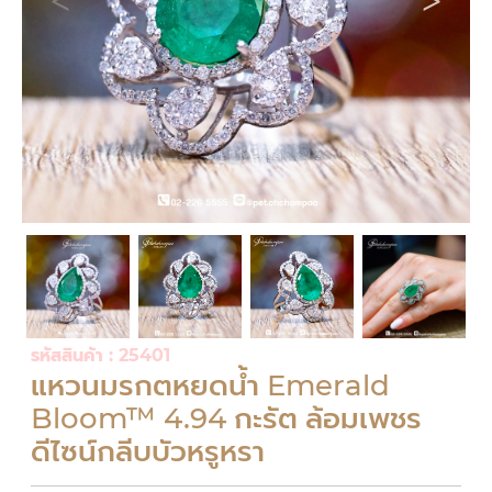
รหัสสินค้า : 25401
แหวนมรกตหยดน้ำ Emerald
Bloom™ 4.94 กะรัต ล้อมเพชร
ดีไซน์กลีบบัวหรูหรา