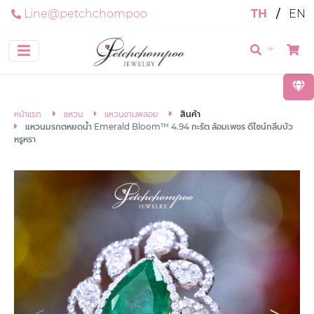
Line@petchchompoo
TH
/
EN
หน้าแรก
แหวน
แหวนงานพลอย
สินค้า
แหวนมรกตหยดน้ำ Emerald Bloom™ 4.94 กะรัต ล้อมเพชร ดีไซน์กลีบบัว
หรูหรา