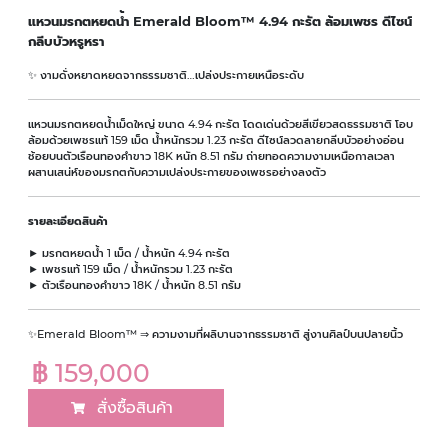
แหวนมรกตหยดน้ำ Emerald Bloom™ 4.94 กะรัต ล้อมเพชร ดีไซน์
กลีบบัวหรูหรา
✨ งามดั่งหยาดหยดจากธรรมชาติ…เปล่งประกายเหนือระดับ
แหวนมรกตหยดน้ำเม็ดใหญ่ ขนาด 4.94 กะรัต โดดเด่นด้วยสีเขียวสดธรรมชาติ โอบ
ล้อมด้วยเพชรแท้ 159 เม็ด น้ำหนักรวม 1.23 กะรัต ดีไซน์ลวดลายกลีบบัวอย่างอ่อน
ช้อยบนตัวเรือนทองคำขาว 18K หนัก 8.51 กรัม ถ่ายทอดความงามเหนือกาลเวลา
ผสานเสน่ห์ของมรกตกับความเปล่งประกายของเพชรอย่างลงตัว
รายละเอียดสินค้า
► มรกตหยดน้ำ 1 เม็ด / น้ำหนัก 4.94 กะรัต
► เพชรแท้ 159 เม็ด / น้ำหนักรวม 1.23 กะรัต
► ตัวเรือนทองคำขาว 18K / น้ำหนัก 8.51 กรัม
✨Emerald Bloom™ ⇒ ความงามที่ผลิบานจากธรรมชาติ สู่งานศิลป์บนปลายนิ้ว
฿ 159,000
สั่งซื้อสินค้า