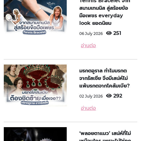
Tennis Bracelet จาก
สนามเทนนิส สู่สร้อยข้อ
มือเพชร everyday
look ยอดนิยม
251
06 July 2026
อ่านต่อ
มรกตอูราล ทำไมมรกต
จากรัสเซีย จึงมีเสน่ห์ไม่
แพ้มรกตจากโคลัมเบีย?
292
02 July 2026
อ่านต่อ
‘พลอยตาแมว’ เสน่ห์ที่ไม่
เหมือนใคร เพราะไม่ใช่ทุก