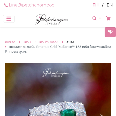
Line@petchchompoo
TH
/
EN
หน้าแรก
แหวน
แหวนงานพลอย
สินค้า
แหวนมรกตแซมเบีย Emerald Grid Radiance™ 1.35 กะรัต ล้อมเพชรเหลี่ยม
Princess สุดหรู