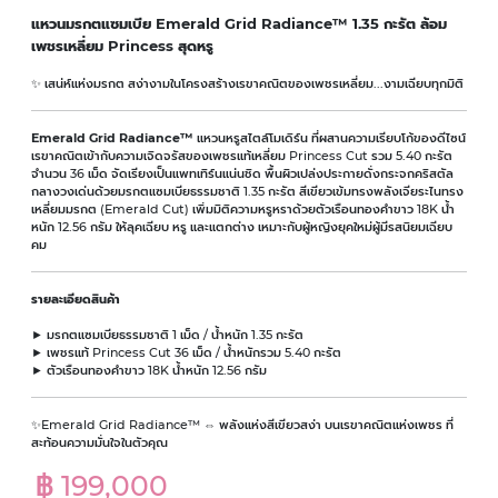
แหวนมรกตแซมเบีย Emerald Grid Radiance™ 1.35 กะรัต ล้อม
เพชรเหลี่ยม Princess สุดหรู
✨ เสน่ห์แห่งมรกต สง่างามในโครงสร้างเรขาคณิตของเพชรเหลี่ยม...งามเฉียบทุกมิติ
Emerald Grid Radiance™
แหวนหรูสไตล์โมเดิร์น ที่ผสานความเรียบโก้ของดีไซน์
เรขาคณิตเข้ากับความเจิดจรัสของเพชรแท้เหลี่ยม Princess Cut รวม 5.40 กะรัต
จำนวน 36 เม็ด จัดเรียงเป็นแพทเทิร์นแน่นชิด พื้นผิวเปล่งประกายดั่งกระจกคริสตัล
กลางวงเด่นด้วยมรกตแซมเบียธรรมชาติ 1.35 กะรัต สีเขียวเข้มทรงพลังเจียระไนทรง
เหลี่ยมมรกต (Emerald Cut) เพิ่มมิติความหรูหราด้วยตัวเรือนทองคำขาว 18K น้ำ
หนัก 12.56 กรัม ให้ลุคเฉียบ หรู และแตกต่าง เหมาะกับผู้หญิงยุคใหม่ผู้มีรสนิยมเฉียบ
คม
รายละเอียดสินค้า
► มรกตแซมเบียธรรมชาติ 1 เม็ด / น้ำหนัก 1.35 กะรัต
► เพชรแท้ Princess Cut 36 เม็ด / น้ำหนักรวม 5.40 กะรัต
► ตัวเรือนทองคำขาว 18K น้ำหนัก 12.56 กรัม
✨Emerald Grid Radiance™ ⇔ พลังแห่งสีเขียวสง่า บนเรขาคณิตแห่งเพชร ที่
สะท้อนความมั่นใจในตัวคุณ
฿ 199,000