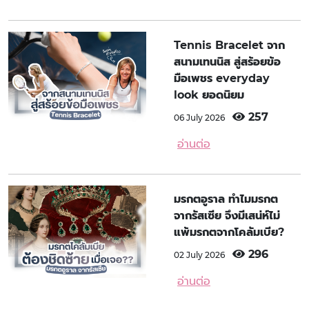
Tennis Bracelet จาก
สนามเทนนิส สู่สร้อยข้อ
มือเพชร everyday
look ยอดนิยม
257
06 July 2026
อ่านต่อ
มรกตอูราล ทำไมมรกต
จากรัสเซีย จึงมีเสน่ห์ไม่
แพ้มรกตจากโคลัมเบีย?
296
02 July 2026
อ่านต่อ