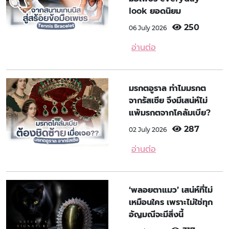
look ยอดนิยม
250
06 July 2026
อ่านต่อ
มรกตอูราล ทำไมมรกต
จากรัสเซีย จึงมีเสน่ห์ไม่
แพ้มรกตจากโคลัมเบีย?
287
02 July 2026
อ่านต่อ
‘พลอยตาแมว’ เสน่ห์ที่ไม่
เหมือนใคร เพราะไม่ใช่ทุก
อัญมณีจะมีสิ่งนี้