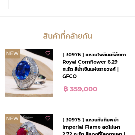
สินค้าที่คล้ายกัน
NEW
[ 30976 ] แหวนไพลินศรีลังกา
Royal Cornflower 6.29
กะรัต สีน้ำเงินแห่งราชวงศ์ |
GFCO
฿ 359,000
NEW
[ 30975 ] แหวนทับทิมพม่า
Imperial Flame สดไม่เผา
2.72 กะรัต สีแดงที่โลกตามหา |