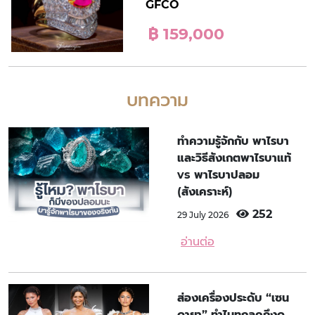
GFCO
฿ 159,000
บทความ
ทำความรู้จักกับ พาไรบา
และวิธีสังเกตพาไรบาแท้
vs พาไรบาปลอม
(สังเคราะห์)
252
29 July 2026
อ่านต่อ
ส่องเครื่องประดับ “เซน
ดายา” ทำไมทุกลุคถึงดู