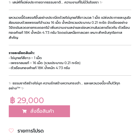
✨ เสน่ห์ที่เปล่งประกายจากธรรมชาติ… ความงามที่ไม่มีวันโรยรา ✨
แหวนวงนี้รังสรรค์ขึ้นอย่างประณีตด้วยไข่มุกแท้สีขาวนวล 1 เม็ด เปล่งประกายละมุนใจ
ล้อมรอบด้วยเพชรแท้จำนวน 16 เม็ด น้ำหนักรวมประมาณ 0.21 กะรัต จัดเรียงอย่าง
วิจิตรในลวดลายทรงดอกไม้ เพิ่มความงามสง่าและอ่อนหวานในเวลาเดียวกัน ตัวเรือน
ทองคำแท้ 18K น้ำหนัก 4.73 กรัม โดดเด่นเหนือกาลเวลา เหมาะสำหรับทุกโอกาส
สำคัญ
รายละเอียดสินค้า:
• ไข่มุกแท้สีขาว – 1 เม็ด
• เพชรกลมแท้ – 16 เม็ด (รวมประมาณ 0.21 กะรัต)
• ตัวเรือนทองคำแท้ 18K น้ำหนัก 4.73 กรัม
✨ ธรรมชาติสร้างไข่มุก ความรักสร้างความทรงจำ… และแหวนวงนี้จะเก็บไว้ทุก
อย่าง™ ✨
฿ 29,000
สั่งซื้อสินค้า
รายการโปรด