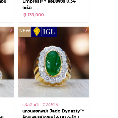
้อม
Empress™ ล้อมเพชร 0.34
กะรัต
฿ 139,000
NEW
รหัสสินค้า : 024525
แหวนหยกพม่า Jade Dynasty™
อม
ล้อมเพชรเม็ดใหญ่ 4.00 กะรัต |