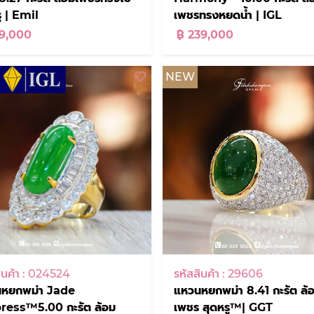
ู | Emil
เพชรทรงหยดน้ำ | IGL
39,000
฿ 239,000
NEW
ินค้า : 024524
รหัสสินค้า : 29606
หยกพม่า Jade
แหวนหยกพม่า 8.41 กะรัต ล้
ess™5.00 กะรัต ล้อม
เพชร สุดหรู™| GGT