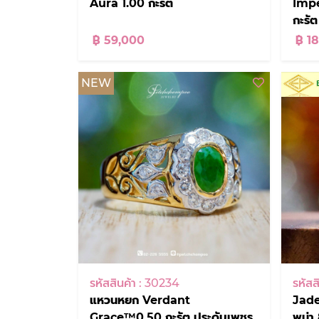
Aura 1.00 กะรัต
Impe
กะรั
฿ 59,000
฿ 1
NEW
รหัสสินค้า : 30234
รหัสส
แหวนหยก Verdant
Jad
Grace™0.50 กะรัต ประดับเพชร
พม่า