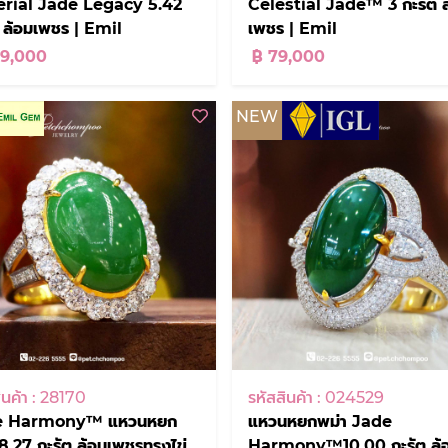
rial Jade Legacy 5.42
Celestial Jade™ 3 กะรัต ล
ต ล้อมเพชร | Emil
เพชร | Emil
89,000
฿ 79,000
NEW
ินค้า : 28170
รหัสสินค้า : 024529
e Harmony™ แหวนหยก
แหวนหยกพม่า Jade
 8.27 กะรัต ล้อมเพชรทรงไข่
Harmony™10.00 กะรัต ล้