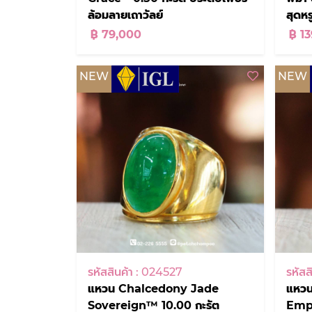
ล้อมลายเถาวัลย์
สุดหร
฿ 79,000
฿ 1
NEW
NEW
รหัสสินค้า : 024527
รหัสส
แหวน Chalcedony Jade
แหวน
Sovereign™ 10.00 กะรัต
Empr