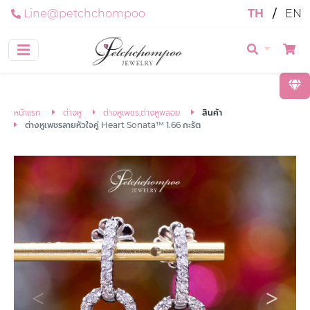
Line@petchchompoo
TH
/
EN
หน้าแรก
ต่างหู
ต่างหูเพชร,ต่างหูพลอย
สินค้า
ต่างหูเพชรลายหัวใจคู่ Heart Sonata™ 1.66 กะรัต