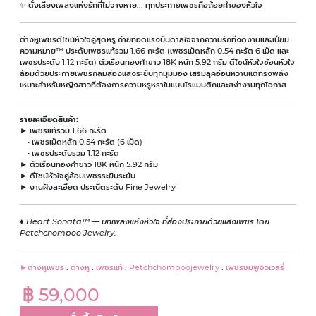
✨ ดั่งเสียงเพลงแห่งรักที่ไม่จางหาย... ทุกประกายเพชรคือถ้อยคำของหัวใจ
ต่างหูเพชรดีไซน์หัวใจคู่สุดหรู ถ่ายทอดแรงบันดาลใจจากความรักที่งดงามและเปี่ยม
ความหมาย™ ประดับเพชรแท้รวม 1.66 กะรัต (เพชรเม็ดหลัก 0.54 กะรัต 6 เม็ด และ
เพชรประดับ 1.12 กะรัต) ตัวเรือนทองคำขาว 18K หนัก 5.92 กรัม ดีไซน์หัวใจซ้อนหัวใจ
ล้อมด้วยประกายเพชรกลมส่องแสงระยับทุกมุมมอง เสริมลุคอ่อนหวานแต่ทรงพลัง
เหมาะสำหรับหญิงสาวที่ต้องการความหรูหราในแบบโรแมนติกและสง่างามทุกโอกาส
รายละเอียดสินค้า:
► เพชรแท้รวม 1.66 กะรัต
• เพชรเม็ดหลัก 0.54 กะรัต (6 เม็ด)
• เพชรประดับรวม 1.12 กะรัต
► ตัวเรือนทองคำขาว 18K หนัก 5.92 กรัม
► ดีไซน์หัวใจคู่ล้อมเพชรระยิบระยับ
► งานฝังละเอียด ประณีตระดับ Fine Jewelry
♦
Heart Sonata™ — บทเพลงแห่งหัวใจ ที่ส่องประกายด้วยแสงเพชร โดย
Petchchompoo Jewelry.
►ต่างหูเพชร
:
ต่างหู
:
เพชรเเท้
:
Petchchompoojewelry
:
เพชรชมพูจิวเวลรี่
฿ 59,000