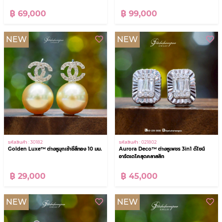
฿ 99,000
฿ 69,000
NEW
NEW
รหัสสินค้า : 30182
รหัสสินค้า : 021802
Golden Luxe™ ต่างหูมุกเซ้าซีสีทอง 10 มม.
Aurora Deco™ ต่างหูเพชร 3in1 ดีไซน์
อาร์ตเดโคสุดคลาสสิก
฿ 29,000
฿ 45,000
NEW
NEW