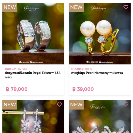
NEW
NEW
รหัสสินค้า : 021461
รหัสสินค้า : 30316
ต่างหูเพชรปริ้นเซสคัท Regal Prism™ 1.34
ต่างหูไข่มุก Pearl Harmony™ ฝังเพชร
กะรัต
฿ 79,000
฿ 39,000
NEW
NEW