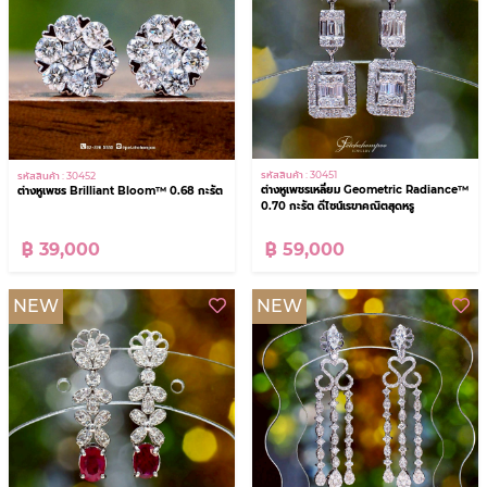
รหัสสินค้า : 30451
รหัสสินค้า : 30452
ต่างหูเพชรเหลี่ยม Geometric Radiance™
ต่างหูเพชร Brilliant Bloom™ 0.68 กะรัต
0.70 กะรัต ดีไซน์เรขาคณิตสุดหรู
฿ 59,000
฿ 39,000
NEW
NEW