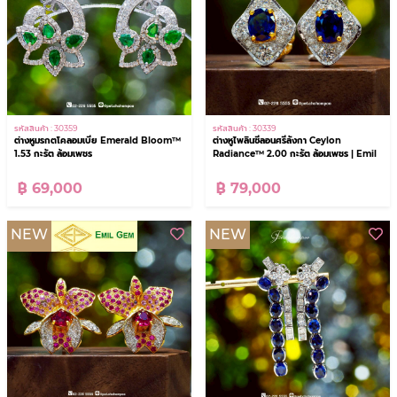
รหัสสินค้า : 30359
รหัสสินค้า : 30339
ต่างหูมรกตโคลอมเบีย Emerald Bloom™
ต่างหูไพลินซีลอนศรีลังกา Ceylon
1.53 กะรัต ล้อมเพชร
Radiance™ 2.00 กะรัต ล้อมเพชร | Emil
฿ 69,000
฿ 79,000
NEW
NEW