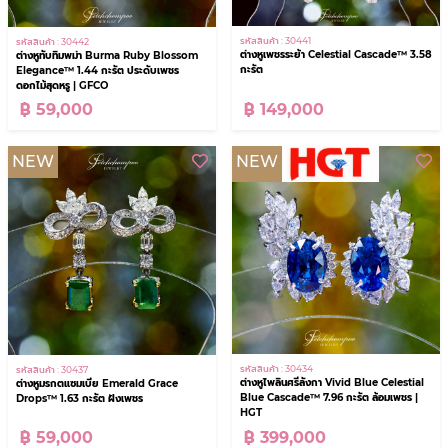
รหัสสินค้า : 30441
รหัสสินค้า : 30442
ต่างหูเพชรระย้า Celestial Cascade™ 3.58
ต่างหูทับทิมพม่า Burma Ruby Blossom
กะรัต
Elegance™ 1.44 กะรัต ประดับเพชร
ดอกไม้สุดหรู | GFCO
฿ 149,000
฿ 59,000
NEW
NEW
รหัสสินค้า : 30434
รหัสสินค้า : 30437
ต่างหูไพลินศรีลังกา Vivid Blue Celestial
ต่างหูมรกตแซมเบีย Emerald Grace
Blue Cascade™ 7.96 กะรัต ล้อมเพชร |
Drops™ 1.63 กะรัต ฝังเพชร
HGT
฿ 399,000
฿ 59,000