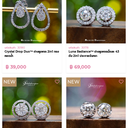
รหัสสินค้า : 30180
รหัสสินค้า : 30178
Crystal Drop Duo™ ต่างหูเพชร 2in1 ทรง
Luna Radiance™ ต่างหูเพชรเม็ดละ 43
หยดน้ำ
ตัง 2in1 ประกายจันทรา
฿ 39,000
฿ 69,000
NEW
NEW