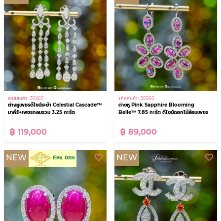
รหัสสินค้า : 30265
รหัสสินค้า : 30260
ต่างหูเพชรดีไซน์ระย้า Celestial Cascade™
ต่างหู Pink Sapphire Blooming
มาคีร์+เพชรกลมรวม 3.25 กะรัต
Belle™ 7.85 กะรัต ดีไซน์ดอกไม้ล้อมเพชร
฿ 119,000
฿ 89,000
NEW
NEW