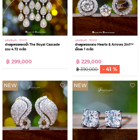
รหัสสินค้า : 30413
รหัสสินค้า : 30412
ต่างหูเพชรหยดน้ำ The Royal Cascade
ต่างหูเพชรกลาง Hearts & Arrows 2in1™
รวม 4.72 กะรัต
เม็ดละ 1 กะรัต
฿ 299,000
฿ 229,000
- 41 %
฿ 390,000
NEW
NEW