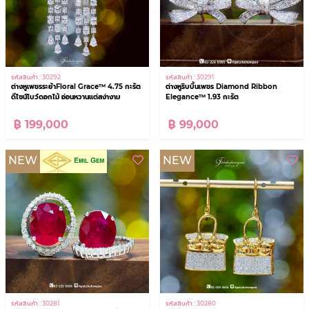
รหัสสินค้า : 30292
รหัสสินค้า : 30291
ต่างหูเพชรระย้าFloral Grace™ 4.75 กะรัต
ต่างหูริบบิ้นเพชร Diamond Ribbon
ดีไซน์โบว์ดอกไม้ อ่อนหวานแต่สง่างาม
Elegance™ 1.93 กะรัต
฿ 199,000
฿ 99,000
NEW
NEW
รหัสสินค้า : 30281
รหัสสินค้า : 30280