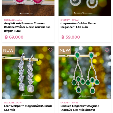
รหัสสินค้า : 30255
รหัสสินค้า : 30222
ต่างหูทับทิมพม่า Burmese Crimson
ต่างหูเพชรห้อย Golden Flame
Radiance™เม็ดละ 4 กะรัต ล้อมเพชร ทรง
Elegance™ 1.40 กะรัต
ไข่หรูหรา | Emil
฿ 69,000
฿ 59,000
NEW
NEW
รหัสสินค้า : 30183
รหัสสินค้า : 27014
Emerald Eleganza™ ต่างหูมรกต
Leaf Whisper™ ต่างหูเพชรดีไซน์ใบไม้ระย้า
โคลอมเบีย 5.18 กะรัต ล้อมเพชร
1.32 กะรัต