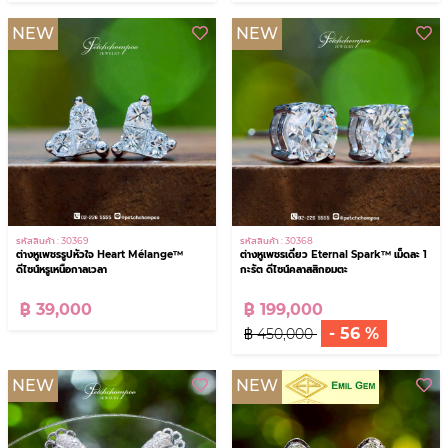
NEW
NEW
รหัสสินค้า : 30369
รหัสสินค้า : 30368
ต่างหูเพชรรูปหัวใจ Heart Mélange™
ต่างหูเพชรเดี่ยว Eternal Spark™ เม็ดละ 1
ดีไซน์หรูเหนือกาลเวลา
กะรัต ดีไซน์คลาสสิกอมตะ
฿ 39,000
฿ 199,000
- 56 %
฿ 450,000
NEW
NEW