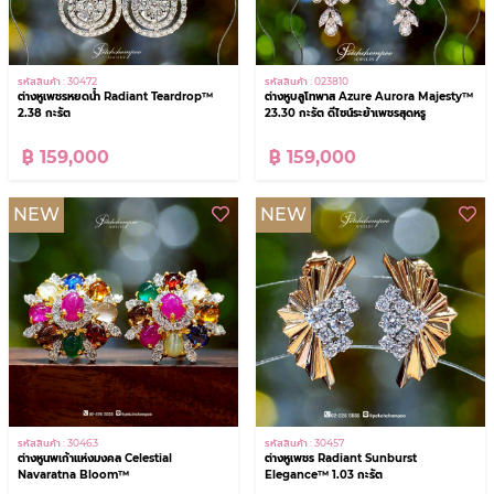
รหัสสินค้า : 023810
รหัสสินค้า : 30472
ต่างหูบลูโทพาส Azure Aurora Majesty™
ต่างหูเพชรหยดน้ำ Radiant Teardrop™
23.30 กะรัต ดีไซน์ระย้าเพชรสุดหรู
2.38 กะรัต
฿ 159,000
฿ 159,000
NEW
NEW
รหัสสินค้า : 30463
รหัสสินค้า : 30457
ต่างหูนพเก้าแห่งมงคล Celestial
ต่างหูเพชร Radiant Sunburst
Navaratna Bloom™
Elegance™ 1.03 กะรัต