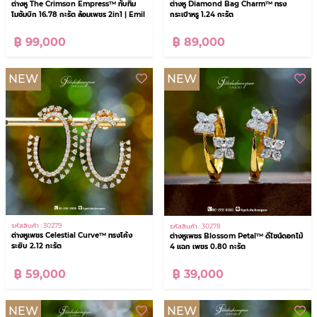
ต่างหู The Crimson Empress™ ทับทิม
ต่างหู Diamond Bag Charm™ ทรง
โมซัมบิก 16.78 กะรัต ล้อมเพชร 2in1 | Emil
กระเป๋าหรู 1.24 กะรัต
฿ 99,000
฿ 89,000
NEW
NEW
รหัสสินค้า : 30279
รหัสสินค้า : 30278
ต่างหูเพชร Celestial Curve™ ทรงโค้ง
ต่างหูเพชร Blossom Petal™ ดีไซน์ดอกไม้
ระยิบ 2.12 กะรัต
4 แฉก เพชร 0.80 กะรัต
฿ 59,000
฿ 39,000
NEW
NEW