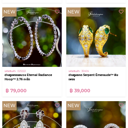
NEW
NEW
รหัสสินค้า : 021222
รหัสสินค้า : 30414
ต่างหูเพชรรอบวง Eternal Radiance
ต่างหูมรกต Serpent Émeraude™ ฝัง
Hoop™ 2.76 กะรัต
เพชร
฿ 79,000
฿ 39,000
NEW
NEW