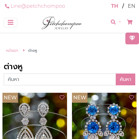
Line@petchchompoo
TH
/
EN
หน้าแรก
ต่างหู
ต่างหู
ค้นหา
NEW
NEW