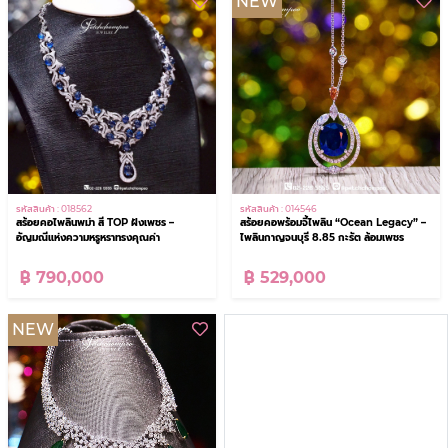
NEW
รหัสสินค้า : 018562
รหัสสินค้า : 014546
สร้อยคอไพลินพม่า สี TOP ฝังเพชร –
สร้อยคอพร้อมจี้ไพลิน “Ocean Legacy” –
อัญมณีแห่งความหรูหราทรงคุณค่า
ไพลินกาญจนบุรี 8.85 กะรัต ล้อมเพชร
฿ 790,000
฿ 529,000
NEW