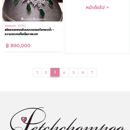
หน้าถัดไป >
รหัสสินค้า : 29782
สร้อยคอเพชรฝังมรกตแซมเบียหยดน้ำ –
ความงดงามที่เหนือกาลเวลา
฿ 890,000
(current)
3
1
2
4
5
6
7