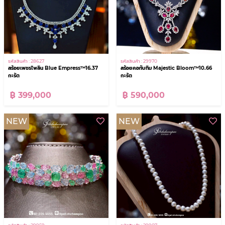
รหัสสินค้า : 28627
รหัสสินค้า : 29970
สร้อยเพชรไพลิน Blue Empress™16.37
สร้อยคอทับทิม Majestic Bloom™10.66
กะรัต
กะรัต
฿ 399,000
฿ 590,000
NEW
NEW