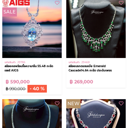
SALE
รหัสสินค้า : 29786
รหัสสินค้า : 29468
สร้อยคอพร้อมจี้อความารีน 55.48 กะรัต
สร้อยมรกตแซมเบีย Emerald
เซอร์ AIGS
Cascade14.64 กะรัต ประดับเพชร
฿ 590,000
฿ 269,000
- 40 %
฿ 990,000
NEW