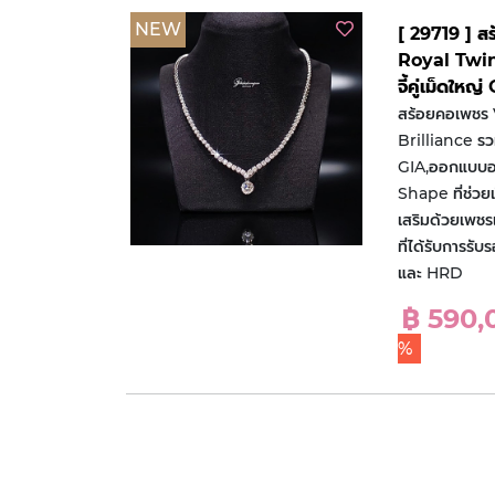
NEW
[ 29719 ] 
Royal Twin 
จี้คู่เม็ดใหญ่
สร้อยคอเพชร
Brilliance รวม 
GIA,ออกแบบอย
Shape ที่ช่วย
เสริมด้วยเพชร
ที่ได้รับการรั
และ HRD
฿ 590
%