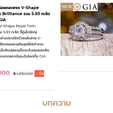
NEW
สร้อยคอเพชร V-Shape
Brilliance รวม 5.93 กะรัต
 GIA
 V-Shape Royal Twin
5.93 กะรัต จี้คู่เม็ดใหญ่
่างปราณีตด้วยเส้นสาย V-
เรียวคอและเสริมลุคให้สง่างาม
เม็ดใหญ่สองเม็ดระดับคอลเลกชัน
บรองจากสถาบันระดับโลกทั้ง GIA
,000
- 54
฿ 1,290,000
บทความ