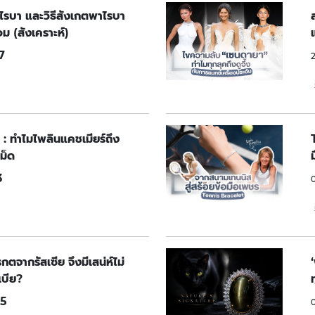
าไรบา และวิธีสังเกตพาไรบา
ม (สังเคราะห์)
7
 : ทำไมไพลินแคชเมียร์ถึง
ม็ด
3
จากรัสเซีย จึงมีเสน่ห์ไม่
บีย?
5