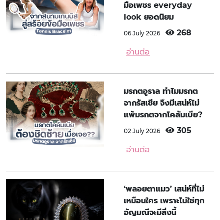
มือเพชร everyday
look ยอดนิยม
268
06 July 2026
อ่านต่อ
มรกตอูราล ทำไมมรกต
จากรัสเซีย จึงมีเสน่ห์ไม่
แพ้มรกตจากโคลัมเบีย?
305
02 July 2026
อ่านต่อ
‘พลอยตาแมว’ เสน่ห์ที่ไม่
เหมือนใคร เพราะไม่ใช่ทุก
อัญมณีจะมีสิ่งนี้