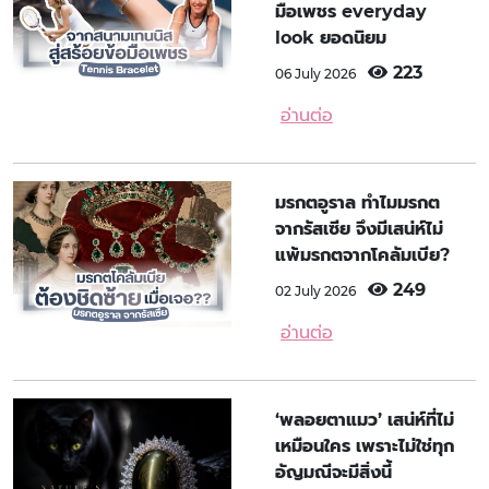
มือเพชร everyday
look ยอดนิยม
223
06 July 2026
อ่านต่อ
มรกตอูราล ทำไมมรกต
จากรัสเซีย จึงมีเสน่ห์ไม่
แพ้มรกตจากโคลัมเบีย?
249
02 July 2026
อ่านต่อ
‘พลอยตาแมว’ เสน่ห์ที่ไม่
เหมือนใคร เพราะไม่ใช่ทุก
อัญมณีจะมีสิ่งนี้