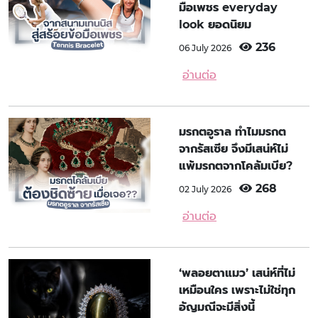
มือเพชร everyday
look ยอดนิยม
236
06 July 2026
อ่านต่อ
มรกตอูราล ทำไมมรกต
จากรัสเซีย จึงมีเสน่ห์ไม่
แพ้มรกตจากโคลัมเบีย?
268
02 July 2026
อ่านต่อ
‘พลอยตาแมว’ เสน่ห์ที่ไม่
เหมือนใคร เพราะไม่ใช่ทุก
อัญมณีจะมีสิ่งนี้