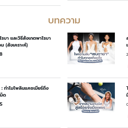
บทความ
าไรบา และวิธีสังเกตพาไรบา
ม (สังเคราะห์)
8
 : ทำไมไพลินแคชเมียร์ถึง
ม็ด
5