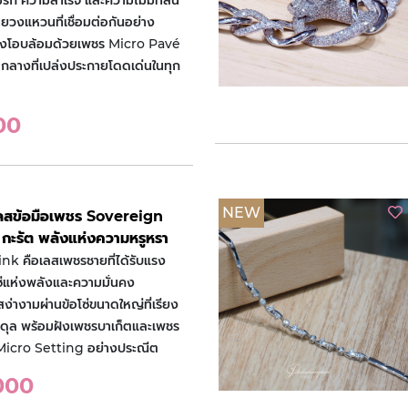
ก ความสำเร็จ และความไม่มีที่สิ้น
ยวงแหวนที่เชื่อมต่อกันอย่าง
วงโอบล้อมด้วยเพชร Micro Pavé
กลางที่เปล่งประกายโดดเด่นในทุก
00
NEW
เลสข้อมือเพชร Sovereign
กะรัต พลังแห่งความหรูหรา
k คือเลสเพชรชายที่ได้รับแรง
่แห่งพลังและความมั่นคง
่างามผ่านข้อโซ่ขนาดใหญ่ที่เรียง
มดุล พร้อมฝังเพชรบาเก็ตและเพชร
icro Setting อย่างประณีต
000