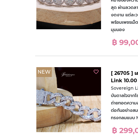
หมายของความรั
สุด ผ่านลวดลา
งดงาม แต่ละ
พร้อมเพชรเม็ด
มุมมอง
฿ 99,0
NEW
[ 26705 ] 
Link 10.00 
Sovereign Lin
บันดาลใจจากโซ
ถ่ายทอดความสง
ต่อกันอย่างส
ทรงกลมแบบ M
฿ 299,