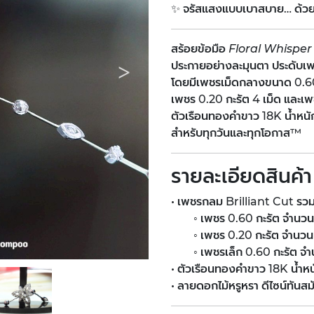
✨ จรัสแสงแบบเบาสบาย… ด้วย
สร้อยข้อมือ
Floral Whisper
ประกายอย่างละมุนตา ประดับเพ
โดยมีเพชรเม็ดกลางขนาด 0.60 ก
เพชร 0.20 กะรัต 4 เม็ด และเพ
ตัวเรือนทองคำขาว 18K น้ำหนัก
สำหรับทุกวันและทุกโอกาส™
รายละเอียดสินค้า
• เพชรกลม Brilliant Cut รวม
◦ เพชร 0.60 กะรัต จำนวน 
◦ เพชร 0.20 กะรัต จำนวน 
◦ เพชรเล็ก 0.60 กะรัต จำน
• ตัวเรือนทองคำขาว 18K น้ำหน
• ลายดอกไม้หรูหรา ดีไซน์ทันสม